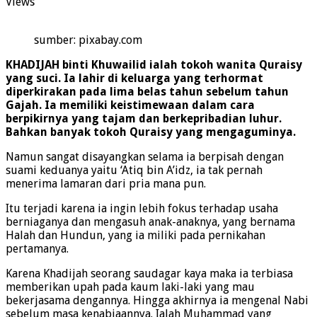
Views
sumber: pixabay.com
KHADIJAH binti Khuwailid ialah tokoh wanita Quraisy
yang suci. Ia lahir di keluarga yang terhormat
diperkirakan pada lima belas tahun sebelum tahun
Gajah. Ia memiliki keistimewaan dalam cara
berpikirnya yang tajam dan berkepribadian luhur.
Bahkan banyak tokoh Quraisy yang mengaguminya.
Namun sangat disayangkan selama ia berpisah dengan
suami keduanya yaitu ‘Atiq bin A’idz, ia tak pernah
menerima lamaran dari pria mana pun.
Itu terjadi karena ia ingin lebih fokus terhadap usaha
berniaganya dan mengasuh anak-anaknya, yang bernama
Halah dan Hundun, yang ia miliki pada pernikahan
pertamanya.
Karena Khadijah seorang saudagar kaya maka ia terbiasa
memberikan upah pada kaum laki-laki yang mau
bekerjasama dengannya. Hingga akhirnya ia mengenal Nabi
sebelum masa kenabiaannya. Ialah Muhammad yang