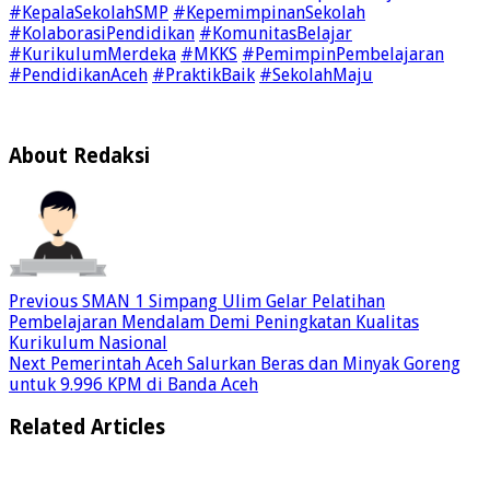
#KepalaSekolahSMP
#KepemimpinanSekolah
#KolaborasiPendidikan
#KomunitasBelajar
#KurikulumMerdeka
#MKKS
#PemimpinPembelajaran
#PendidikanAceh
#PraktikBaik
#SekolahMaju
About Redaksi
Previous
SMAN 1 Simpang Ulim Gelar Pelatihan
Pembelajaran Mendalam Demi Peningkatan Kualitas
Kurikulum Nasional
Next
Pemerintah Aceh Salurkan Beras dan Minyak Goreng
untuk 9.996 KPM di Banda Aceh
Related Articles