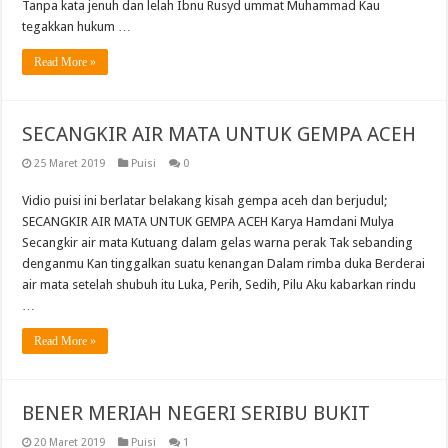
Tanpa kata jenuh dan lelah Ibnu Rusyd ummat Muhammad Kau
tegakkan hukum …
Read More »
SECANGKIR AIR MATA UNTUK GEMPA ACEH
25 Maret 2019
Puisi
0
Vidio puisi ini berlatar belakang kisah gempa aceh dan berjudul;
SECANGKIR AIR MATA UNTUK GEMPA ACEH Karya Hamdani Mulya
Secangkir air mata Kutuang dalam gelas warna perak Tak sebanding
denganmu Kan tinggalkan suatu kenangan Dalam rimba duka Berderai
air mata setelah shubuh itu Luka, Perih, Sedih, Pilu Aku kabarkan rindu
…
Read More »
BENER MERIAH NEGERI SERIBU BUKIT
20 Maret 2019
Puisi
1