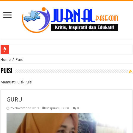
Puluhan Guru Berkumpul di TPN XIII Aceh Utara, Kacabdin Tekankan Cetak Ge
Home
/
Puisi
Puisi
Memuat Puisi-Puisi
GURU
25 November 2019
Inspirasi
,
Puisi
0