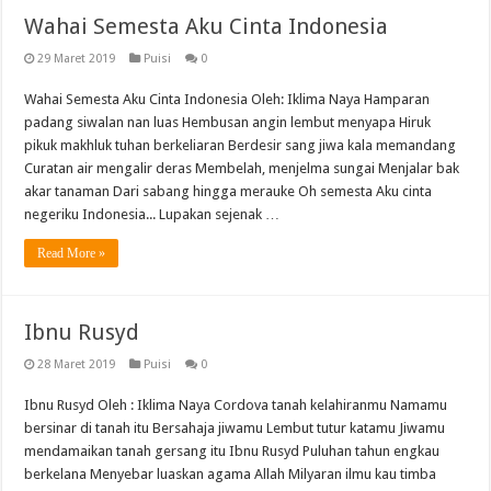
Wahai Semesta Aku Cinta Indonesia
29 Maret 2019
Puisi
0
Wahai Semesta Aku Cinta Indonesia Oleh: Iklima Naya Hamparan
padang siwalan nan luas Hembusan angin lembut menyapa Hiruk
pikuk makhluk tuhan berkeliaran Berdesir sang jiwa kala memandang
Curatan air mengalir deras Membelah, menjelma sungai Menjalar bak
akar tanaman Dari sabang hingga merauke Oh semesta Aku cinta
negeriku Indonesia... Lupakan sejenak …
Read More »
Ibnu Rusyd
28 Maret 2019
Puisi
0
Ibnu Rusyd Oleh : Iklima Naya Cordova tanah kelahiranmu Namamu
bersinar di tanah itu Bersahaja jiwamu Lembut tutur katamu Jiwamu
mendamaikan tanah gersang itu Ibnu Rusyd Puluhan tahun engkau
berkelana Menyebar luaskan agama Allah Milyaran ilmu kau timba