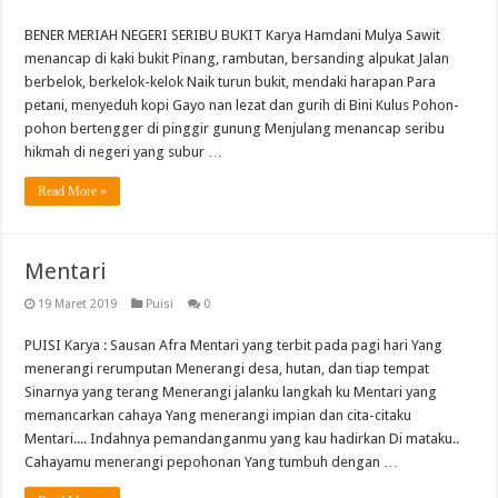
BENER MERIAH NEGERI SERIBU BUKIT Karya Hamdani Mulya Sawit
menancap di kaki bukit Pinang, rambutan, bersanding alpukat Jalan
berbelok, berkelok-kelok Naik turun bukit, mendaki harapan Para
petani, menyeduh kopi Gayo nan lezat dan gurih di Bini Kulus Pohon-
pohon bertengger di pinggir gunung Menjulang menancap seribu
hikmah di negeri yang subur …
Read More »
Mentari
19 Maret 2019
Puisi
0
PUISI Karya : Sausan Afra Mentari yang terbit pada pagi hari Yang
menerangi rerumputan Menerangi desa, hutan, dan tiap tempat
Sinarnya yang terang Menerangi jalanku langkah ku Mentari yang
memancarkan cahaya Yang menerangi impian dan cita-citaku
Mentari.... Indahnya pemandanganmu yang kau hadirkan Di mataku..
Cahayamu menerangi pepohonan Yang tumbuh dengan …