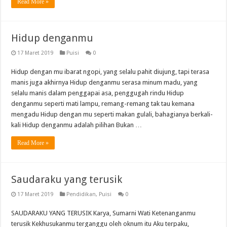
Read More »
Hidup denganmu
17 Maret 2019
Puisi
0
Hidup dengan mu ibarat ngopi, yang selalu pahit diujung, tapi terasa
manis juga akhirnya Hidup denganmu serasa minum madu, yang
selalu manis dalam penggapai asa, penggugah rindu Hidup
denganmu seperti mati lampu, remang-remang tak tau kemana
mengadu Hidup dengan mu seperti makan gulali, bahagianya berkali-
kali Hidup denganmu adalah pilihan Bukan …
Read More »
Saudaraku yang terusik
17 Maret 2019
Pendidikan
,
Puisi
0
SAUDARAKU YANG TERUSIK Karya, Sumarni Wati Ketenanganmu
terusik Kekhusukanmu terganggu oleh oknum itu Aku terpaku,