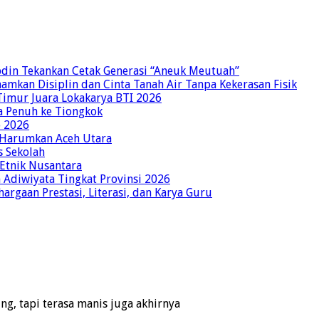
bdin Tekankan Cetak Generasi “Aneuk Meutuah”
amkan Disiplin dan Cinta Tanah Air Tanpa Kekerasan Fisik
imur Juara Lokakarya BTI 2026
a Penuh ke Tiongkok
o 2026
p Harumkan Aceh Utara
s Sekolah
 Etnik Nusantara
Adiwiyata Tingkat Provinsi 2026
rgaan Prestasi, Literasi, dan Karya Guru
ng, tapi terasa manis juga akhirnya