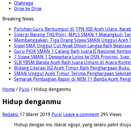
Olahraga
Droe ke Droe
Breaking News
Puluhan Guru Berkumpul di TPN XIII Aceh Utara, Kaca
Sinergi Bareng TNI/Polri, MPLS SMAN 1 Matangkuli Tan
Membanggakan, Tiga Orang Siswa SMAN Unggul Aceh T
Siswi SMA Unggul Cut Nyak Dhien Langsa Raih Beasisw
Guru PJOK SMAN 1 Calang Raih Juara II Nasional Kemp
7 Siswa SMAN 1 Dewantara Lolos ke OSN Provinsi, Sia
SLB YBSM Banda Aceh Raih Juara Umum di Acara Konte
Bidang Literasi IGI Aceh Timur Raih Penghargaan Buku
SMAN Unggul Aceh Timur Terima Penghargaan Sekolah 
Semarak Pembagian Rapor di MIN 11 Banda Aceh: Pengha
Home
/
Puisi
/
Hidup denganmu
Hidup denganmu
Redaksi
17 Maret 2019
Puisi
Leave a comment
295 Views
Hidup dengan mu ibarat ngopi, yang selalu pahit diuju