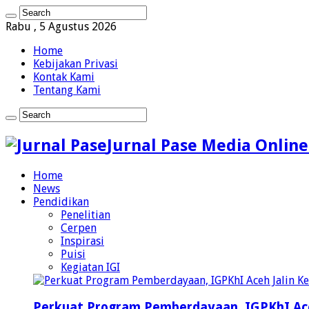
Rabu , 5 Agustus 2026
Home
Kebijakan Privasi
Kontak Kami
Tentang Kami
Jurnal Pase Media Online
Home
News
Pendidikan
Penelitian
Cerpen
Inspirasi
Puisi
Kegiatan IGI
Perkuat Program Pemberdayaan, IGPKhI Ac