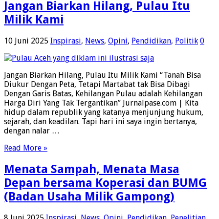
Jangan Biarkan Hilang, Pulau Itu
Milik Kami
10 Juni 2025
Inspirasi
,
News
,
Opini
,
Pendidikan
,
Politik
0
Jangan Biarkan Hilang, Pulau Itu Milik Kami “Tanah Bisa
Diukur Dengan Peta, Tetapi Martabat tak Bisa Dibagi
Dengan Garis Batas, Kehilangan Pulau adalah Kehilangan
Harga Diri Yang Tak Tergantikan” Jurnalpase.com | Kita
hidup dalam republik yang katanya menjunjung hukum,
sejarah, dan keadilan. Tapi hari ini saya ingin bertanya,
dengan nalar …
Read More »
Menata Sampah, Menata Masa
Depan bersama Koperasi dan BUMG
(Badan Usaha Milik Gampong)
8 Juni 2025
Inspirasi
,
News
,
Opini
,
Pendidikan
,
Penelitian
,