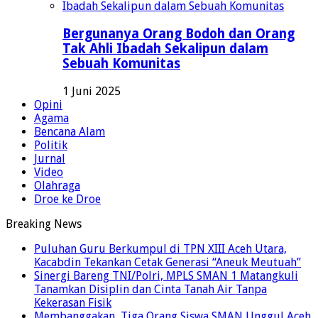
Bergunanya Orang Bodoh dan Orang
Tak Ahli Ibadah Sekalipun dalam
Sebuah Komunitas
1 Juni 2025
Opini
Agama
Bencana Alam
Politik
Jurnal
Video
Olahraga
Droe ke Droe
Breaking News
Puluhan Guru Berkumpul di TPN XIII Aceh Utara,
Kacabdin Tekankan Cetak Generasi “Aneuk Meutuah”
Sinergi Bareng TNI/Polri, MPLS SMAN 1 Matangkuli
Tanamkan Disiplin dan Cinta Tanah Air Tanpa
Kekerasan Fisik
Membanggakan, Tiga Orang Siswa SMAN Unggul Aceh