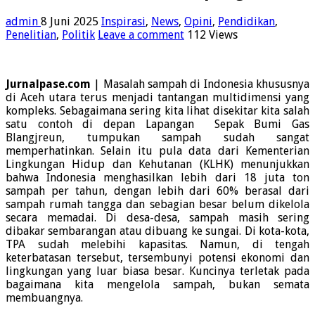
admin
8 Juni 2025
Inspirasi
,
News
,
Opini
,
Pendidikan
,
Penelitian
,
Politik
Leave a comment
112 Views
Jurnalpase.com
| Masalah sampah di Indonesia khususnya
di Aceh utara terus menjadi tantangan multidimensi yang
kompleks. Sebagaimana sering kita lihat disekitar kita salah
satu contoh di depan Lapangan Sepak Bumi Gas
Blangjreun, tumpukan sampah sudah sangat
memperhatinkan. Selain itu pula data dari Kementerian
Lingkungan Hidup dan Kehutanan (KLHK) menunjukkan
bahwa Indonesia menghasilkan lebih dari 18 juta ton
sampah per tahun, dengan lebih dari 60% berasal dari
sampah rumah tangga dan sebagian besar belum dikelola
secara memadai. Di desa-desa, sampah masih sering
dibakar sembarangan atau dibuang ke sungai. Di kota-kota,
TPA sudah melebihi kapasitas. Namun, di tengah
keterbatasan tersebut, tersembunyi potensi ekonomi dan
lingkungan yang luar biasa besar. Kuncinya terletak pada
bagaimana kita mengelola sampah, bukan semata
membuangnya.