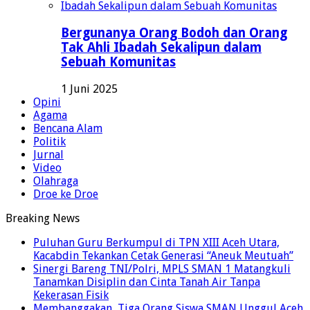
Bergunanya Orang Bodoh dan Orang
Tak Ahli Ibadah Sekalipun dalam
Sebuah Komunitas
1 Juni 2025
Opini
Agama
Bencana Alam
Politik
Jurnal
Video
Olahraga
Droe ke Droe
Breaking News
Puluhan Guru Berkumpul di TPN XIII Aceh Utara,
Kacabdin Tekankan Cetak Generasi “Aneuk Meutuah”
Sinergi Bareng TNI/Polri, MPLS SMAN 1 Matangkuli
Tanamkan Disiplin dan Cinta Tanah Air Tanpa
Kekerasan Fisik
Membanggakan, Tiga Orang Siswa SMAN Unggul Aceh