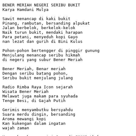
BENER MERIAH NEGERI SERIBU BUKIT

Karya Hamdani Mulya

Sawit menancap di kaki bukit

Pinang, rambutan, bersanding alpukat

Jalan berbelok, berkelok-kelok

Naik turun bukit, mendaki harapan

Para petani, menyeduh kopi Gayo

nan lezat dan gurih di Bini Kulus

Pohon-pohon bertengger di pinggir gunung

Menjulang menancap seribu hikmah

di negeri yang subur Bener Meriah

Bener Meriah, Benar meriah

Dengan seribu batang pohon,

Seribu bukit menjulang julang

Radio Rimba Raya Icon sejarah

Wisata Bener Meriah

Melawat juga makam para syuhada

Tenge Besi, di Gajah Putih

Gerimis menyambutku bersyahdu

Suara merdu dingin, bersanding

Aroma mewangi kopi

Kan kukengan dalam ingatan

wajah zaman
