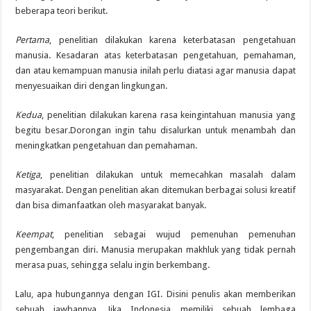
Semarak Pembagian Rapor di MIN 11 Banda Aceh: Penghargaan Prestasi, Literas
beberapa teori berikut.
Pertama
, penelitian dilakukan karena keterbatasan pengetahuan
manusia. Kesadaran atas keterbatasan pengetahuan, pemahaman,
dan atau kemampuan manusia inilah perlu diatasi agar manusia dapat
menyesuaikan diri dengan lingkungan.
Kedua
, penelitian dilakukan karena rasa keingintahuan manusia yang
begitu besar.Dorongan ingin tahu disalurkan untuk menambah dan
meningkatkan pengetahuan dan pemahaman.
Ketiga
, penelitian dilakukan untuk memecahkan masalah dalam
masyarakat. Dengan penelitian akan ditemukan berbagai solusi kreatif
dan bisa dimanfaatkan oleh masyarakat banyak.
Keempat
, penelitian sebagai wujud pemenuhan pemenuhan
pengembangan diri. Manusia merupakan makhluk yang tidak pernah
merasa puas, sehingga selalu ingin berkembang.
Lalu, apa hubungannya dengan IGI. Disini penulis akan memberikan
sebuah jawbannya. Jika Indonesia memiliki sebuah lembaga