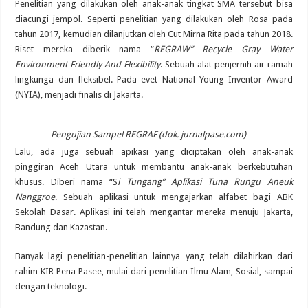
Penelitian yang dilakukan oleh anak-anak tingkat SMA tersebut bisa
diacungi jempol. Seperti penelitian yang dilakukan oleh Rosa pada
tahun 2017, kemudian dilanjutkan oleh Cut Mirna Rita pada tahun 2018.
Riset mereka diberik nama “
REGRAW” Recycle Gray Water
Environment Friendly And Flexibility
. Sebuah alat penjernih air ramah
lingkunga dan fleksibel. Pada evet National Young Inventor Award
(NYIA), menjadi finalis di Jakarta.
Pengujian Sampel REGRAF (dok. jurnalpase.com)
Lalu, ada juga sebuah apikasi yang diciptakan oleh anak-anak
pinggiran Aceh Utara untuk membantu anak-anak berkebutuhan
khusus. Diberi nama “S
i Tungang” Aplikasi Tuna Rungu Aneuk
Nanggroe
. Sebuah aplikasi untuk mengajarkan alfabet bagi ABK
Sekolah Dasar. Aplikasi ini telah mengantar mereka menuju Jakarta,
Bandung dan Kazastan.
Banyak lagi penelitian-penelitian lainnya yang telah dilahirkan dari
rahim KIR Pena Pasee, mulai dari penelitian Ilmu Alam, Sosial, sampai
dengan teknologi.