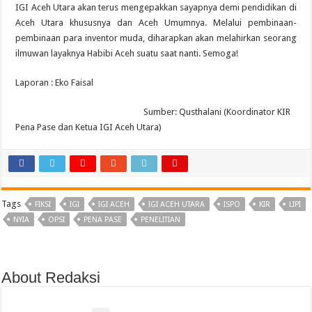
IGI Aceh Utara akan terus mengepakkan sayapnya demi pendidikan di
Aceh Utara khususnya dan Aceh Umumnya. Melalui pembinaan-
pembinaan para inventor muda, diharapkan akan melahirkan seorang
ilmuwan layaknya Habibi Aceh suatu saat nanti. Semoga!
Laporan : Eko Faisal
Sumber: Qusthalani (Koordinator KIR
Pena Pase dan Ketua IGI Aceh Utara)
Tags
FIKSI
IGI
IGI ACEH
IGI ACEH UTARA
ISPO
KIR
LIPI
NYIA
OPSI
PENA PASE
PENELITIAN
About Redaksi