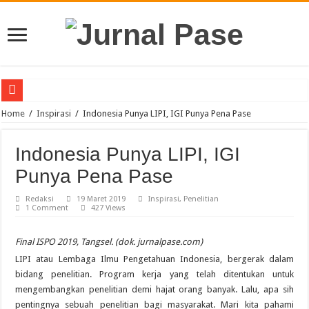
Puluhan Guru Berkumpul di TPN XIII Aceh Utara, Kacabdin Tekankan Cetak Ge
Home
/
Inspirasi
/
Indonesia Punya LIPI, IGI Punya Pena Pase
Sinergi Bareng TNI/Polri, MPLS SMAN 1 Matangkuli Tanamkan Disiplin dan Cin
Indonesia Punya LIPI, IGI
Membanggakan, Tiga Orang Siswa SMAN Unggul Aceh Timur Juara Lokakarya 
Punya Pena Pase
Siswi SMA Unggul Cut Nyak Dhien Langsa Raih Beasiswa Penuh ke Tiongkok
Redaksi
19 Maret 2019
Inspirasi
,
Penelitian
Guru PJOK SMAN 1 Calang Raih Juara II Nasional Kempo 2026
1 Comment
427 Views
7 Siswa SMAN 1 Dewantara Lolos ke OSN Provinsi, Siap Harumkan Aceh Utara
Final ISPO 2019, Tangsel. (dok. jurnalpase.com)
SLB YBSM Banda Aceh Raih Juara Umum di Acara Kontes Sekolah
LIPI atau Lembaga Ilmu Pengetahuan Indonesia, bergerak dalam
Bidang Literasi IGI Aceh Timur Raih Penghargaan Buku Etnik Nusantara
bidang penelitian. Program kerja yang telah ditentukan untuk
SMAN Unggul Aceh Timur Terima Penghargaan Sekolah Adiwiyata Tingkat Prov
mengembangkan penelitian demi hajat orang banyak. Lalu, apa sih
pentingnya sebuah penelitian bagi masyarakat. Mari kita pahami