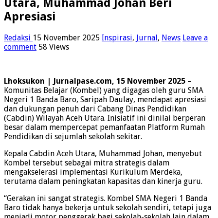
Utara, Muhammad Johan Beri
Apresiasi
Redaksi
15 November 2025
Inspirasi
,
Jurnal
,
News
Leave a
comment
58 Views
Lhoksukon | Jurnalpase.com, 15 November 2025 –
Komunitas Belajar (Kombel) yang digagas oleh guru SMA
Negeri 1 Banda Baro, Saripah Daulay, mendapat apresiasi
dan dukungan penuh dari Cabang Dinas Pendidikan
(Cabdin) Wilayah Aceh Utara. Inisiatif ini dinilai berperan
besar dalam mempercepat pemanfaatan Platform Rumah
Pendidikan di sejumlah sekolah sekitar.
Kepala Cabdin Aceh Utara, Muhammad Johan, menyebut
Kombel tersebut sebagai mitra strategis dalam
mengakselerasi implementasi Kurikulum Merdeka,
terutama dalam peningkatan kapasitas dan kinerja guru.
“Gerakan ini sangat strategis. Kombel SMA Negeri 1 Banda
Baro tidak hanya bekerja untuk sekolah sendiri, tetapi juga
menjadi motor penggerak bagi sekolah-sekolah lain dalam