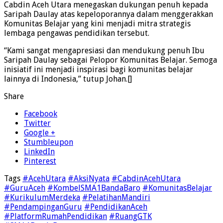
Cabdin Aceh Utara menegaskan dukungan penuh kepada
Saripah Daulay atas kepeloporannya dalam menggerakkan
Komunitas Belajar yang kini menjadi mitra strategis
lembaga pengawas pendidikan tersebut.
“Kami sangat mengapresiasi dan mendukung penuh Ibu
Saripah Daulay sebagai Pelopor Komunitas Belajar. Semoga
inisiatif ini menjadi inspirasi bagi komunitas belajar
lainnya di Indonesia,” tutup Johan.[]
Share
Facebook
Twitter
Google +
Stumbleupon
LinkedIn
Pinterest
Tags
#AcehUtara
#AksiNyata
#CabdinAcehUtara
#GuruAceh
#KombelSMA1BandaBaro
#KomunitasBelajar
#KurikulumMerdeka
#PelatihanMandiri
#PendampinganGuru
#PendidikanAceh
#PlatformRumahPendidikan
#RuangGTK