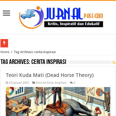
Puluhan Guru Berkumpul di TPN XIII Aceh Utara, Kacabdin Tekankan Cetak Ge
Home
/
Tag Archives: cerita inspirasi
Tag Archives:
cerita inspirasi
Teori Kuda Mati (Dead Horse Theory)
23 Januari 2025
Droe ke Droe
,
Inspirasi
0