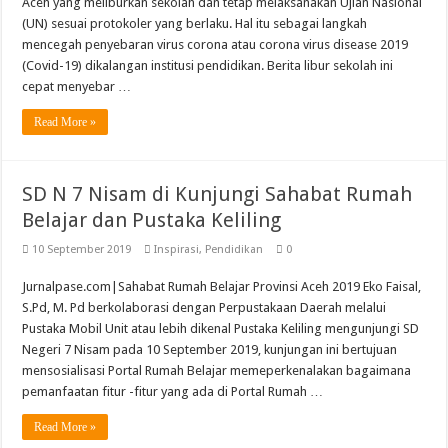
Aceh yang meliburkan sekolah dan tetap melaksanakan Ujian Nasional
(UN) sesuai protokoler yang berlaku. Hal itu sebagai langkah
mencegah penyebaran virus corona atau corona virus disease 2019
(Covid-19) dikalangan institusi pendidikan. Berita libur sekolah ini
cepat menyebar …
Read More »
SD N 7 Nisam di Kunjungi Sahabat Rumah
Belajar dan Pustaka Keliling
10 September 2019
Inspirasi
,
Pendidikan
0
Jurnalpase.com|Sahabat Rumah Belajar Provinsi Aceh 2019 Eko Faisal,
S.Pd, M. Pd berkolaborasi dengan Perpustakaan Daerah melalui
Pustaka Mobil Unit atau lebih dikenal Pustaka Keliling mengunjungi SD
Negeri 7 Nisam pada 10 September 2019, kunjungan ini bertujuan
mensosialisasi Portal Rumah Belajar memeperkenalakan bagaimana
pemanfaatan fitur -fitur yang ada di Portal Rumah …
Read More »