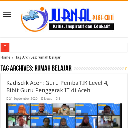
Puluhan Guru Berkumpul di TPN XIII Aceh Utara, Kacabdin Tekankan Cetak Ge
Home
/
Tag Archives: rumah belajar
Tag Archives:
rumah belajar
Kadisdik Aceh: Guru PembaTIK Level 4,
Bibit Guru Penggerak IT di Aceh
21 September 2020
News
1