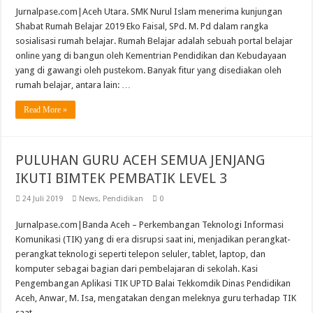
Jurnalpase.com|Aceh Utara. SMK Nurul Islam menerima kunjungan
Shabat Rumah Belajar 2019 Eko Faisal, SPd. M. Pd dalam rangka
sosialisasi rumah belajar. Rumah Belajar adalah sebuah portal belajar
online yang di bangun oleh Kementrian Pendidikan dan Kebudayaan
yang di gawangi oleh pustekom. Banyak fitur yang disediakan oleh
rumah belajar, antara lain: …
Read More »
PULUHAN GURU ACEH SEMUA JENJANG
IKUTI BIMTEK PEMBATIK LEVEL 3
24 Juli 2019
News
,
Pendidikan
0
Jurnalpase.com|Banda Aceh – Perkembangan Teknologi Informasi
Komunikasi (TIK) yang di era disrupsi saat ini, menjadikan perangkat-
perangkat teknologi seperti telepon seluler, tablet, laptop, dan
komputer sebagai bagian dari pembelajaran di sekolah. Kasi
Pengembangan Aplikasi TIK UPTD Balai Tekkomdik Dinas Pendidikan
Aceh, Anwar, M. Isa, mengatakan dengan meleknya guru terhadap TIK
saat …