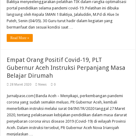
Baktiya menyeelenggarakan pelatihan TIK dalam rangka optimalisasi
portal pendidikan selama pandemi covid-19. Pelatihan ini dibuka
langsung oleh Kepala SMAN 1 Baktiya, Jalaluddin, M.Pd di Alue Ie
Puteh, Senin (04/05). 30 Guru turut hadir dalam kegiatan yang
bermanfaat dan sesuai kondisi saat …
Read More »
Empat Orang Positif Covid-19, PLT
Gubernur Aceh Instruksi Perpanjang Masa
Belajar Dirumah
28 Maret 2020
News
0
Jurnalpase.com|Banda Aceh – Menyikapi, perkembangan pandemi
corona yang sudah semakin meluas. Plt Gubernur Aceh, kembali
menerbitkan instruksi melalui surat 04/INSTR/2020 tanggal 27 Maret
2020, tentang pelaksanaan kebijakan pendidikan dalam masa darurat
penyebaran corona virus disease 2019 (Covid-19) di wilayah Provinsi
Aceh. Dalam instruksi tersebut, Plt Gubernur Aceh Nova Iriansyah
menjelaskan …