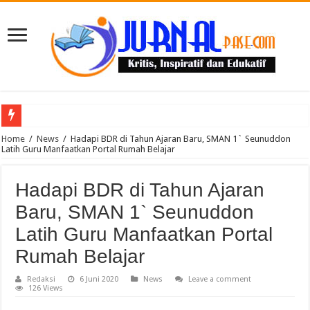
Puluhan Guru Berkumpul di TPN XIII Aceh Utara, Kacabdin Tekankan Cetak Ge
Home
/
News
/
Hadapi BDR di Tahun Ajaran Baru, SMAN 1` Seunuddon
Latih Guru Manfaatkan Portal Rumah Belajar
Hadapi BDR di Tahun Ajaran
Baru, SMAN 1` Seunuddon
Latih Guru Manfaatkan Portal
Rumah Belajar
Redaksi
6 Juni 2020
News
Leave a comment
126 Views