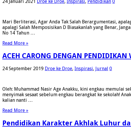
24 Januari 2021
Droe ke Droe
,
Inspirasi
,
Pendidikan
0
Mari Berliterasi, Agar Anda Tak Salah Berargumentasi, apala
apalagi Salah Memposisikan D Biasakanlah yang Benar, 
No 14 Tahun …
Read More »
ACEH CARONG DENGAN PENDIDIKAN 
24 September 2019
Droe ke Droe
,
Inspirasi
,
Jurnal
0
Oleh: Muhammad Nasir Age Anakku, kini engkau memulai sek
menyimak sesaat sebelum engkau berangkat ke sekolah! Anakk
kalian nanti …
Read More »
Pendidikan Karakter Akhlak Luhur d