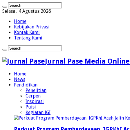
Selasa , 4 Agustus 2026
Home
Kebijakan Privasi
Kontak Kami
Tentang Kami
Jurnal Pase Media Online
Home
News
Pendidikan
Penelitian
Cerpen
Inspirasi
Puisi
Kegiatan IGI
Perkuat Program Pemberdayaan, IGPKhI Ac