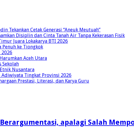
bdin Tekankan Cetak Generasi “Aneuk Meutuah”
amkan Disiplin dan Cinta Tanah Air Tanpa Kekerasan Fisik
imur Juara Lokakarya BTI 2026
a Penuh ke Tiongkok
o 2026
p Harumkan Aceh Utara
s Sekolah
 Etnik Nusantara
Adiwiyata Tingkat Provinsi 2026
rgaan Prestasi, Literasi, dan Karya Guru
h Berargumentasi, apalagi Salah Mempos