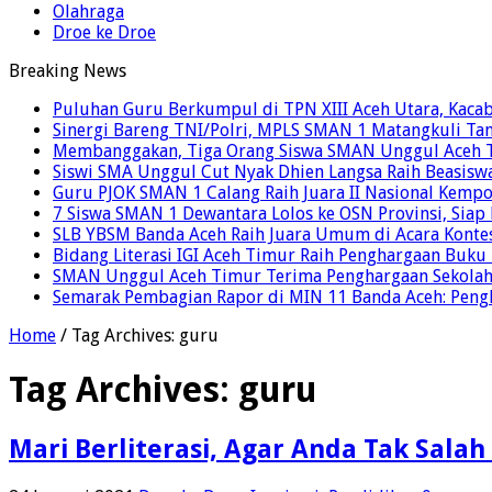
Olahraga
Droe ke Droe
Breaking News
Puluhan Guru Berkumpul di TPN XIII Aceh Utara, Kaca
Sinergi Bareng TNI/Polri, MPLS SMAN 1 Matangkuli Tan
Membanggakan, Tiga Orang Siswa SMAN Unggul Aceh T
Siswi SMA Unggul Cut Nyak Dhien Langsa Raih Beasisw
Guru PJOK SMAN 1 Calang Raih Juara II Nasional Kemp
7 Siswa SMAN 1 Dewantara Lolos ke OSN Provinsi, Sia
SLB YBSM Banda Aceh Raih Juara Umum di Acara Konte
Bidang Literasi IGI Aceh Timur Raih Penghargaan Buku
SMAN Unggul Aceh Timur Terima Penghargaan Sekolah 
Semarak Pembagian Rapor di MIN 11 Banda Aceh: Pengha
Home
/
Tag Archives: guru
Tag Archives:
guru
Mari Berliterasi, Agar Anda Tak Sala