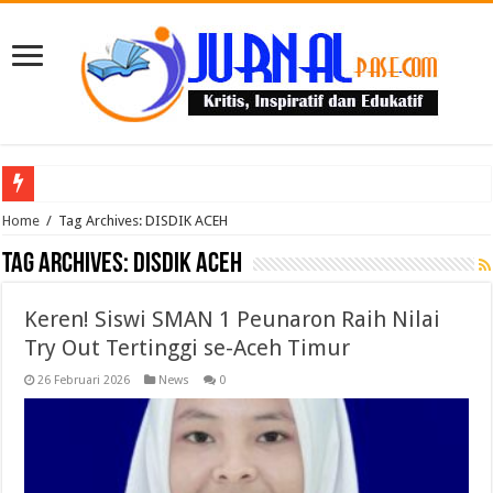
Puluhan Guru Berkumpul di TPN XIII Aceh Utara, Kacabdin Tekankan Cetak Ge
Home
/
Tag Archives: DISDIK ACEH
Tag Archives:
DISDIK ACEH
Keren! Siswi SMAN 1 Peunaron Raih Nilai
Try Out Tertinggi se-Aceh Timur
26 Februari 2026
News
0