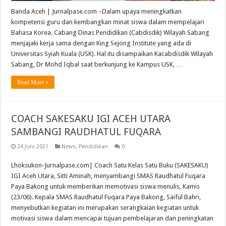
Banda Aceh | Jurnalpase.com –Dalam upaya meningkatkan
kompetensi guru dan kembangkan minat siswa dalam mempelajari
Bahasa Korea. Cabang Dinas Pendidikan (Cabdisdik) Wilayah Sabang
menjajaki kerja sama dengan King Sejong Institute yang ada di
Universitas Syiah Kuala (USK). Hal itu disampaikan Kacabdisdik Wilayah
Sabang, Dr Mohd Iqbal saat berkunjung ke Kampus USK, …
Read More »
COACH SAKESAKU IGI ACEH UTARA
SAMBANGI RAUDHATUL FUQARA
24 Juni 2021
News
,
Pendidikan
0
Lhoksukon-Jurnalpase.com| Coach Satu Kelas Satu Buku (SAKESAKU)
IGI Aceh Utara, Sitti Aminah, menyambangi SMAS Raudhatul Fuqara
Paya Bakong untuk memberikan memotivasi siswa menulis, Kamis
(23/06). Kepala SMAS Raudhatul Fuqara Paya Bakong, Saiful Bahri,
menyebutkan kegiatan ini merupakan serangkaian kegiatan untuk
motivasi siswa dalam mencapai tujuan pembelajaran dan peningkatan