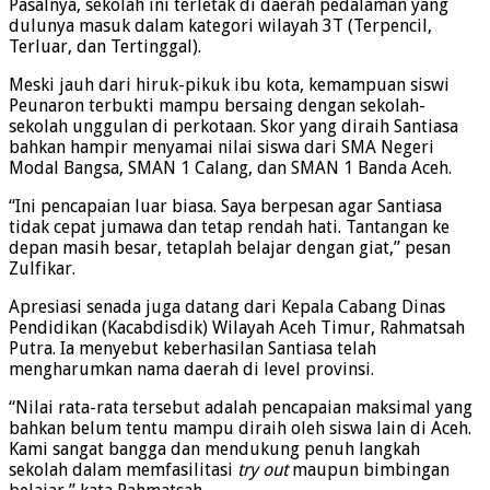
Pasalnya, sekolah ini terletak di daerah pedalaman yang
dulunya masuk dalam kategori wilayah 3T (Terpencil,
Terluar, dan Tertinggal).
Meski jauh dari hiruk-pikuk ibu kota, kemampuan siswi
Peunaron terbukti mampu bersaing dengan sekolah-
sekolah unggulan di perkotaan. Skor yang diraih Santiasa
bahkan hampir menyamai nilai siswa dari SMA Negeri
Modal Bangsa, SMAN 1 Calang, dan SMAN 1 Banda Aceh.
“Ini pencapaian luar biasa. Saya berpesan agar Santiasa
tidak cepat jumawa dan tetap rendah hati. Tantangan ke
depan masih besar, tetaplah belajar dengan giat,” pesan
Zulfikar.
Apresiasi senada juga datang dari Kepala Cabang Dinas
Pendidikan (Kacabdisdik) Wilayah Aceh Timur, Rahmatsah
Putra. Ia menyebut keberhasilan Santiasa telah
mengharumkan nama daerah di level provinsi.
“Nilai rata-rata tersebut adalah pencapaian maksimal yang
bahkan belum tentu mampu diraih oleh siswa lain di Aceh.
Kami sangat bangga dan mendukung penuh langkah
sekolah dalam memfasilitasi
try out
maupun bimbingan