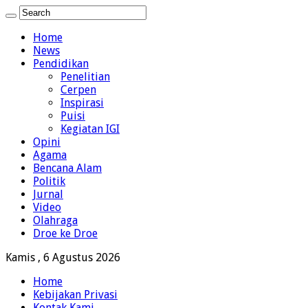
Home
News
Pendidikan
Penelitian
Cerpen
Inspirasi
Puisi
Kegiatan IGI
Opini
Agama
Bencana Alam
Politik
Jurnal
Video
Olahraga
Droe ke Droe
Kamis , 6 Agustus 2026
Home
Kebijakan Privasi
Kontak Kami