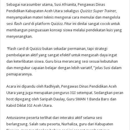
Sebagai narasumber utama, Susi Afrianita, Pengawas Dinas
Pendidikan Kabupaten Aceh Utara sekaligus
Quizizz Super Trainer
,
menyampaikan materi teknis mengenai cara memulai dan mengelola
sesi
flash card
di platform Quizizz. Fitur ini dinilai sangat cocok untuk
membangun penguasaan konsep siswa melalui pendekatan kuis yang
menyenangkan.
“
Flash card di Quizizz bukan sekadar permainan, tapi strategi
pembelajaran aktif yang sangat efektif untuk mengasah daya ingat
dan keterlibatan siswa. Guru bisa merancang sesi sesuai kebutuhan
dan mengukur capaian belajar dengan lebih variatif,
”
jelas Susi dalam
pemaparannya.
Acara ini dipandu oleh Radhiyah, Pengawas Dinas Pendidikan Aceh
Utara yang juga merupakan pengurus IGI setempat. Sedangkan peran
host dipegang oleh Saripah Daulay, Guru SMAN 1 Banda Baro dan
Kabid Diklat IGI Aceh Utara.
Antusiasme peserta terlihat dari interaksi aktif selama sesi
berlangsung. Salah satu peserta, Nurhaliza, guru dari Kabupaten