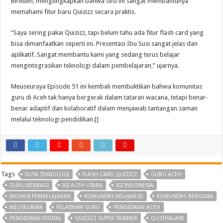
Bireuen, mengungkapkan bahwa sesi ini sangat membantunya
memahami fitur baru Quizizz secara praktis.
“Saya sering pakai Quizizz, tapi belum tahu ada fitur flash card yang
bisa dimanfaatkan seperti ini. Presentasi Ibu Susi sangat jelas dan
aplikatif. Sangat membantu kami yang sedang terus belajar
mengintegrasikan teknologi dalam pembelajaran,” ujarnya.
Meuseuraya Episode 51 ini kembali membuktikan bahwa komunitas
guru di Aceh tak hanya bergerak dalam tataran wacana, tetapi benar-
benar adaptif dan kolaboratif dalam menjawab tantangan zaman
melalui teknologi pendidikan.[]
Tags
DUTA TEKNOLOGI
FLASH CARD QUIZIZZ
GURU ACEH
GURU BERBAGI
IGI ACEH UTARA
IGI INDONESIA
INOVASI PEMBELAJARAN
KOMUNITAS BELAJAR.ID
KOMUNITAS BERGEMA
MEUSEURAYA
PELATIHAN GURU
PENDIDIKAN ACEH
PENDIDIKAN DIGITAL
QUIZIZZ SUPER TRAINER
QUSTHALANI