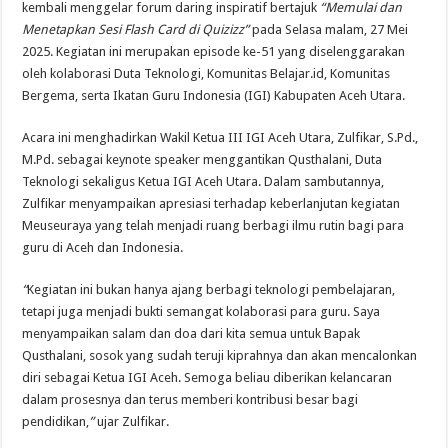
Semarak Pembagian Rapor di MIN 11 Banda Aceh: Penghargaan Prestasi, Literas
kembali menggelar forum daring inspiratif bertajuk
“Memulai dan
Menetapkan Sesi Flash Card di Quizizz”
pada Selasa malam, 27 Mei
2025. Kegiatan ini merupakan episode ke-51 yang diselenggarakan
oleh kolaborasi Duta Teknologi, Komunitas Belajar.id, Komunitas
Bergema, serta Ikatan Guru Indonesia (IGI) Kabupaten Aceh Utara.
Acara ini menghadirkan Wakil Ketua III IGI Aceh Utara, Zulfikar, S.Pd.,
M.Pd. sebagai keynote speaker menggantikan Qusthalani, Duta
Teknologi sekaligus Ketua IGI Aceh Utara. Dalam sambutannya,
Zulfikar menyampaikan apresiasi terhadap keberlanjutan kegiatan
Meuseuraya yang telah menjadi ruang berbagi ilmu rutin bagi para
guru di Aceh dan Indonesia.
“
Kegiatan ini bukan hanya ajang berbagi teknologi pembelajaran,
tetapi juga menjadi bukti semangat kolaborasi para guru. Saya
menyampaikan salam dan doa dari kita semua untuk Bapak
Qusthalani, sosok yang sudah teruji kiprahnya dan akan mencalonkan
diri sebagai Ketua IGI Aceh. Semoga beliau diberikan kelancaran
dalam prosesnya dan terus memberi kontribusi besar bagi
pendidikan,
”
ujar Zulfikar.