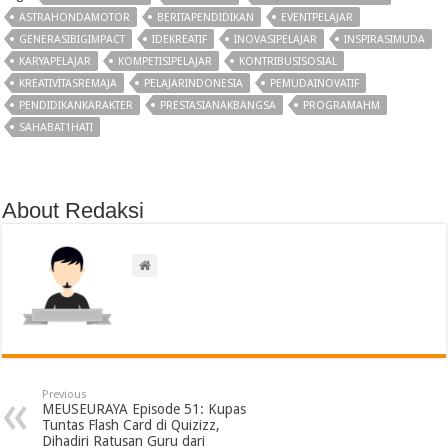
ASTRAHONDAMOTOR
BERITAPENDIDIKAN
EVENTPELAJAR
GENERASIBIGIMPACT
IDEKREATIF
INOVASIPELAJAR
INSPIRASIMUDA
KARYAPELAJAR
KOMPETISIPELAJAR
KONTRIBUSISOSIAL
KREATIVITASREMAJA
PELAJARINDONESIA
PEMUDAINOVATIF
PENDIDIKANKARAKTER
PRESTASIANAKBANGSA
PROGRAMAHM
SAHABAT1HATI
About Redaksi
Previous
MEUSEURAYA Episode 51: Kupas
Tuntas Flash Card di Quizizz,
Dihadiri Ratusan Guru dari