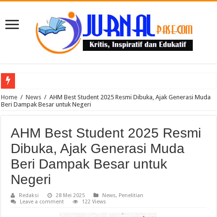
Puluhan Guru Berkumpul di TPN XIII Aceh Utara, Kacabdin Tekankan Cetak Ge
Home
/
News
/
AHM Best Student 2025 Resmi Dibuka, Ajak Generasi Muda
Beri Dampak Besar untuk Negeri
AHM Best Student 2025 Resmi
Dibuka, Ajak Generasi Muda
Beri Dampak Besar untuk
Negeri
Redaksi
28 Mei 2025
News
,
Penelitian
Leave a comment
122 Views