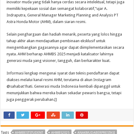
inovator muda yang tidak hanya cerdas secara intelektual, tetapi juga
memiliki kepekaan sosial dan semangat kolaboratif,”ujar A.
Indraputra, General Manager Marketing Planning and Analysis PT
Astra Honda Motor (AHM), dalam siaran resmi.
Selain penghargaan dan hadiah menarik, peserta yang lolos hingga
tahap akhir akan mendapatkan pembinaan eksklusif untuk
mengembangkan gagasannya agar dapat diimplementasikan secara
nyata. AHM berharap AHMBS 2025 menjadi katalisator lahirnya
generasi muda yang visioner, tangguh, dan berkarakter kuat.
Informasi lengkap mengenai syarat dan teknis pendaftaran dapat
diakses melalui kanal resmi AHM, terutama di akun Instagram
@sahabat1hati. Generasi muda Indonesia kembali dipanggil untuk
menunjukkan bahwa mereka bukan sekadar pewaris bangsa, tetapi
juga penggerak perubahan.[]
Tags
AHMBESTSTUDENT
AHMBS2025
ANAKMUDABERPRESTASI