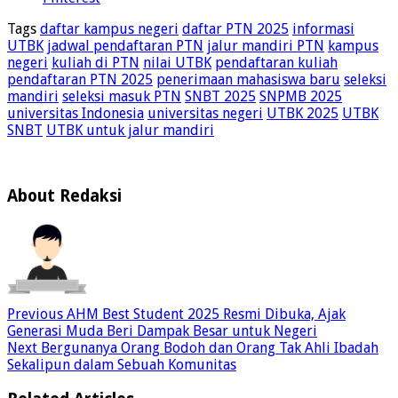
Tags
daftar kampus negeri
daftar PTN 2025
informasi
UTBK
jadwal pendaftaran PTN
jalur mandiri PTN
kampus
negeri
kuliah di PTN
nilai UTBK
pendaftaran kuliah
pendaftaran PTN 2025
penerimaan mahasiswa baru
seleksi
mandiri
seleksi masuk PTN
SNBT 2025
SNPMB 2025
universitas Indonesia
universitas negeri
UTBK 2025
UTBK
SNBT
UTBK untuk jalur mandiri
About Redaksi
Previous
AHM Best Student 2025 Resmi Dibuka, Ajak
Generasi Muda Beri Dampak Besar untuk Negeri
Next
Bergunanya Orang Bodoh dan Orang Tak Ahli Ibadah
Sekalipun dalam Sebuah Komunitas