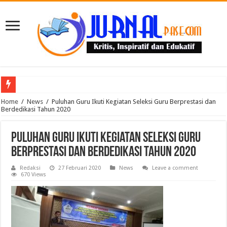
Puluhan Guru Berkumpul di TPN XIII Aceh Utara, Kacabdin Tekankan Cetak Ge
Home
/
News
/
Puluhan Guru Ikuti Kegiatan Seleksi Guru Berprestasi dan
Berdedikasi Tahun 2020
Puluhan Guru Ikuti Kegiatan Seleksi Guru
Berprestasi dan Berdedikasi Tahun 2020
Redaksi
27 Februari 2020
News
Leave a comment
670 Views