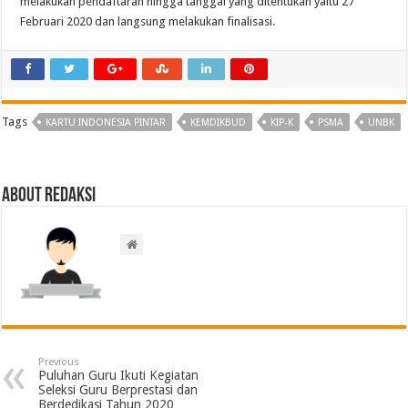
melakukan pendaftaran hingga tanggal yang ditentukan yaitu 27
Februari 2020 dan langsung melakukan finalisasi.
Tags
KARTU INDONESIA PINTAR
KEMDIKBUD
KIP-K
PSMA
UNBK
About Redaksi
Previous
Puluhan Guru Ikuti Kegiatan
Seleksi Guru Berprestasi dan
Berdedikasi Tahun 2020