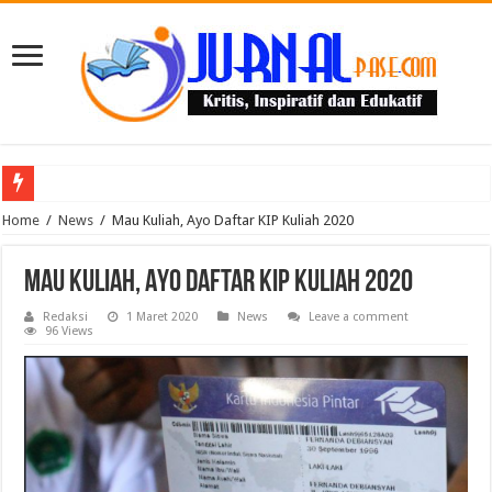
Puluhan Guru Berkumpul di TPN XIII Aceh Utara, Kacabdin Tekankan Cetak Ge
Home
/
News
/
Mau Kuliah, Ayo Daftar KIP Kuliah 2020
Mau Kuliah, Ayo Daftar KIP Kuliah 2020
Redaksi
1 Maret 2020
News
Leave a comment
96 Views