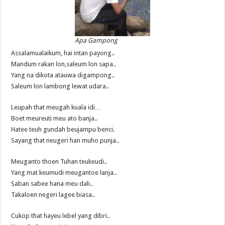
Apa Gampong
Assalamualaikum, hai intan payong..
Mandum rakan lon,saleum lon sapa..
Yang na dikota atauwa digampong..
Saleum lon lambong lewat udara..
Leupah that meugah kuala idi…
Boet meureuti meu ato banja..
Hatee teuh gundah beujampu benci.
Sayang that neugeri han muho punja..
Meuganto thoen Tuhan teukeudi..
Yang mat keumudi meugantoe lanja..
Saban sabee hana meu dali..
Takaloen negeri lagee biasa..
Cukop that hayeu lebel yang dibri..