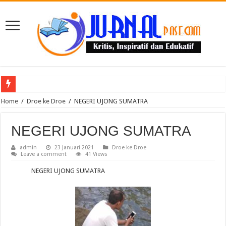
Puluhan Guru Berkumpul di TPN XIII Aceh Utara, Kacabdin Tekankan Cetak Ge
Home
/
Droe ke Droe
/
NEGERI UJONG SUMATRA
NEGERI UJONG SUMATRA
admin
23 Januari 2021
Droe ke Droe
Leave a comment
41 Views
NEGERI UJONG SUMATRA