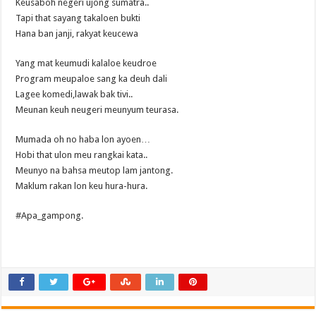
Keusaboh negeri ujong sumatra..
Tapi that sayang takaloen bukti
Hana ban janji, rakyat keucewa
Yang mat keumudi kalaloe keudroe
Program meupaloe sang ka deuh dali
Lagee komedi,lawak bak tivi..
Meunan keuh neugeri meunyum teurasa.
Mumada oh no haba lon ayoen…
Hobi that ulon meu rangkai kata..
Meunyo na bahsa meutop lam jantong.
Maklum rakan lon keu hura-hura.
#Apa_gampong.