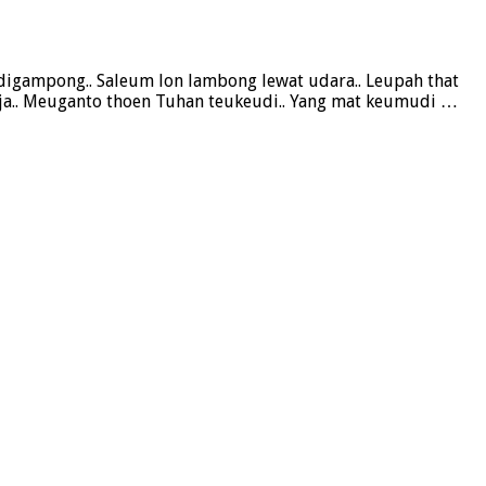
igampong.. Saleum lon lambong lewat udara.. Leupah that
ja.. Meuganto thoen Tuhan teukeudi.. Yang mat keumudi …