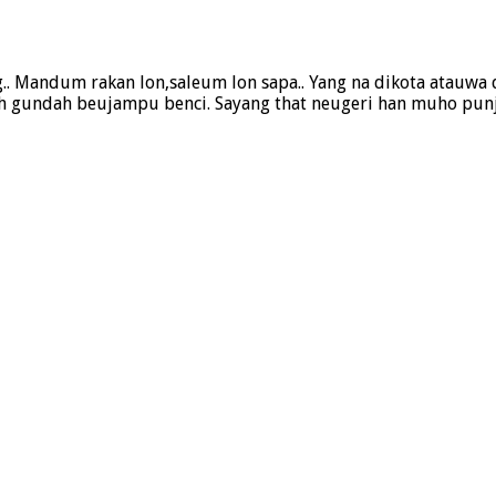
Mandum rakan lon,saleum lon sapa.. Yang na dikota atauwa d
uh gundah beujampu benci. Sayang that neugeri han muho pun