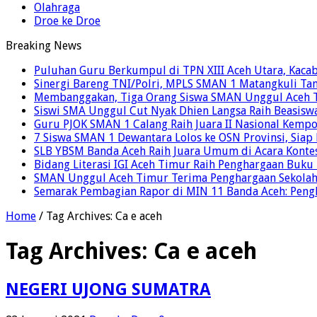
Olahraga
Droe ke Droe
Breaking News
Puluhan Guru Berkumpul di TPN XIII Aceh Utara, Kaca
Sinergi Bareng TNI/Polri, MPLS SMAN 1 Matangkuli Tan
Membanggakan, Tiga Orang Siswa SMAN Unggul Aceh T
Siswi SMA Unggul Cut Nyak Dhien Langsa Raih Beasisw
Guru PJOK SMAN 1 Calang Raih Juara II Nasional Kemp
7 Siswa SMAN 1 Dewantara Lolos ke OSN Provinsi, Sia
SLB YBSM Banda Aceh Raih Juara Umum di Acara Konte
Bidang Literasi IGI Aceh Timur Raih Penghargaan Buku
SMAN Unggul Aceh Timur Terima Penghargaan Sekolah 
Semarak Pembagian Rapor di MIN 11 Banda Aceh: Pengha
Home
/
Tag Archives: Ca e aceh
Tag Archives:
Ca e aceh
NEGERI UJONG SUMATRA