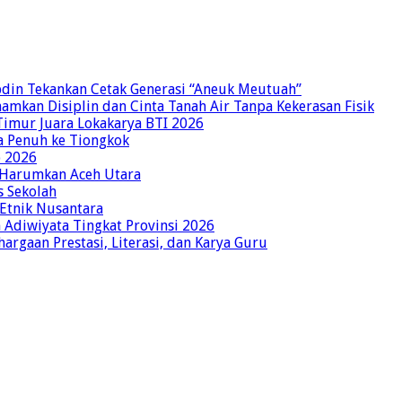
bdin Tekankan Cetak Generasi “Aneuk Meutuah”
amkan Disiplin dan Cinta Tanah Air Tanpa Kekerasan Fisik
imur Juara Lokakarya BTI 2026
a Penuh ke Tiongkok
o 2026
p Harumkan Aceh Utara
s Sekolah
 Etnik Nusantara
Adiwiyata Tingkat Provinsi 2026
rgaan Prestasi, Literasi, dan Karya Guru