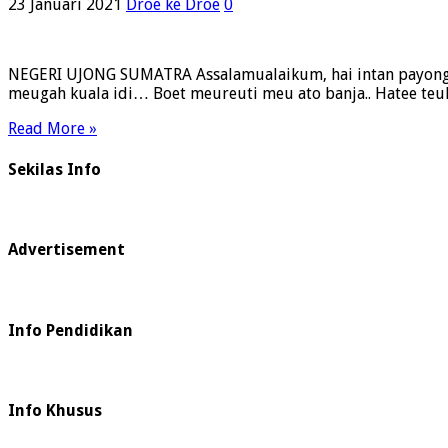
23 Januari 2021
Droe ke Droe
0
NEGERI UJONG SUMATRA Assalamualaikum, hai intan payong.. 
meugah kuala idi… Boet meureuti meu ato banja.. Hatee te
Read More »
Sekilas Info
Advertisement
Info Pendidikan
Info Khusus