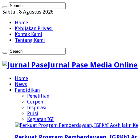
Sabtu , 8 Agustus 2026
Home
Kebijakan Privasi
Kontak Kami
Tentang Kami
Jurnal Pase Media Online
Home
News
Pendidikan
Penelitian
Cerpen
Inspirasi
Puisi
Kegiatan IGI
Perkuat Program Pemberdayaan, IGPKhI Ac