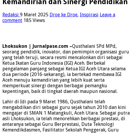
Kemandirian dan Sinergi Pendidikan
Redaksi
9 Maret 2025
Droe ke Droe
,
Inspirasi
Leave a
comment
185 Views
Lhoksukon | Jurnalpase.com –
Qusthalani SPd MPd,
seorang pendidik, inovator, dan pemimpin organisasi guru
yang telah teruji, secara resmi mencalonkan diri sebagai
Ketua Ikatan Guru Indonesia (IGI) Aceh. Berbekal
pengalaman panjang sebagai Ketua IGI Aceh Utara selama
dua periode (2016-sekarang), ia bertekad membawa IGI
Aceh menuju kemandirian yang lebih kuat serta
memperkuat sinergi dengan berbagai pemangku
kepentingan, baik di tingkat daerah maupun nasional.
Lahir di Idi pada 9 Maret 1986, Qusthalani telah
mengabdikan diri sebagai guru sejak tahun 2010 dan kini
mengajar di SMAN 1 Matangkuli, Aceh Utara. Sebagai putra
asli Lhoksukon, ia telah menorehkan berbagai prestasi, di
antaranya sebagai Guru Berprestasi, Duta Teknologi
Kemendikdasmen, Fasilitator Sekolah Penggerak, Guru