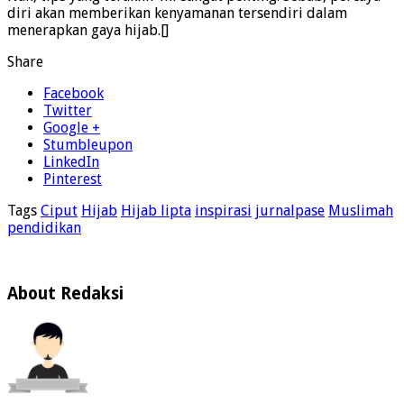
diri akan memberikan kenyamanan tersendiri dalam
menerapkan gaya hijab.[]
Share
Facebook
Twitter
Google +
Stumbleupon
LinkedIn
Pinterest
Tags
Ciput
Hijab
Hijab lipta
inspirasi
jurnalpase
Muslimah
pendidikan
About Redaksi