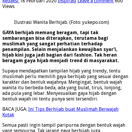
Redaksi
18 Februari 2020
Inspirasi
Leave a comment
600
Views
Ilustrasi Wanita Berhijab. (Foto: yukepo.com)
GAYA berhijab memang beragam, tapi tak
sembarangan bisa diterapkan, terutama bagi
muslimah yang sangat perhatian terhadap
penampilan. Selain menjalankan kewajiban syar’i,
hijab kini juga jadi bagian dari fashion. Tak heran
beragam gaya hijab menjadi trend di masyarakat.
Supaya mendapatkan tampilan hijab yang trendy, tentu
muslimah perlu memilih gaya berhijab yang sesuai dengan
karakter dan bentuk wajahnya. Mengingat, bentuk wajah
wanita itu berbeda-beda, ada yang bulat, tirus, lonjong,
ada pula yang lebar. Menyesuaikan gaya hijab dengan
bentuk wajah ini tentu punya seni tersendiri.
BACA JUGA:
Ini Tips Berhijab buat Muslimah Berwajah
Kotak
Semua pasti ingin tampil paripurna dengan bentuk wajah
yang sempurna. Tak jarang gaya berhijab juga