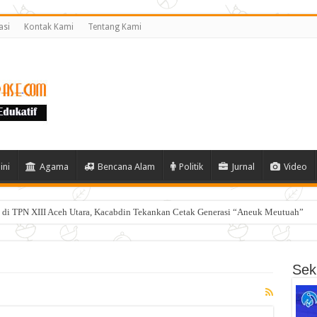
asi
Kontak Kami
Tentang Kami
ini
Agama
Bencana Alam
Politik
Jurnal
Video
di TPN XIII Aceh Utara, Kacabdin Tekankan Cetak Generasi “Aneuk Meutuah”
Seki