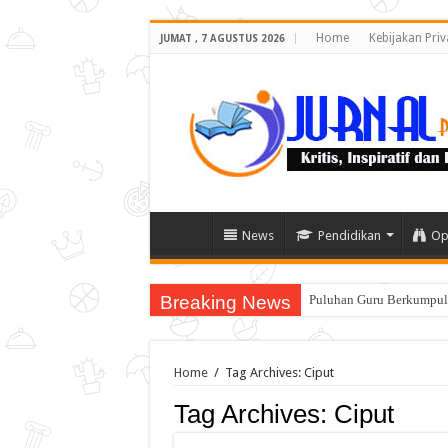
Home
Kebijakan Priv
JUMAT , 7 AGUSTUS 2026
News
Pendidikan
Op
Breaking News
Puluhan Guru Berkumpul 
Home
/
Tag Archives: Ciput
Tag Archives:
Ciput