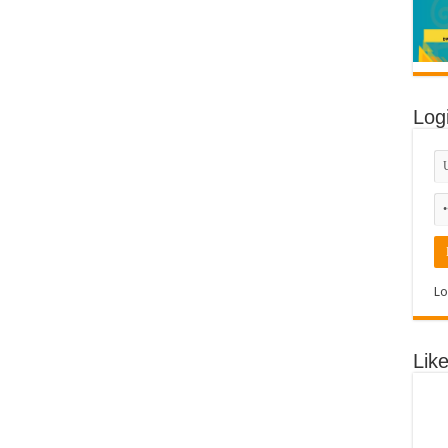
Log
Lo
Lik