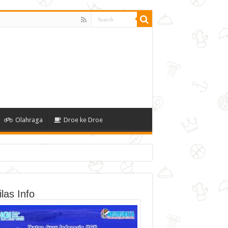
Olahraga
Droe ke Droe
las Info