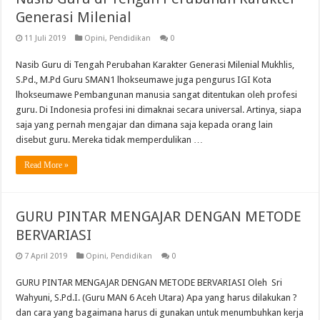
Generasi Milenial
11 Juli 2019
Opini
,
Pendidikan
0
Nasib Guru di Tengah Perubahan Karakter Generasi Milenial Mukhlis,
S.Pd., M.Pd Guru SMAN1 lhokseumawe juga pengurus IGI Kota
lhokseumawe Pembangunan manusia sangat ditentukan oleh profesi
guru. Di Indonesia profesi ini dimaknai secara universal. Artinya, siapa
saja yang pernah mengajar dan dimana saja kepada orang lain
disebut guru. Mereka tidak memperdulikan …
Read More »
GURU PINTAR MENGAJAR DENGAN METODE
BERVARIASI
7 April 2019
Opini
,
Pendidikan
0
GURU PINTAR MENGAJAR DENGAN METODE BERVARIASI Oleh Sri
Wahyuni, S.Pd.I. (Guru MAN 6 Aceh Utara) Apa yang harus dilakukan ?
dan cara yang bagaimana harus di gunakan untuk menumbuhkan kerja