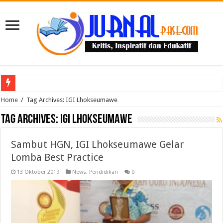
Puluhan Guru Berkumpul di TPN XIII Aceh Utara, Kacabdin Tekankan Cetak Ge
Home
/
Tag Archives: IGI Lhokseumawe
Tag Archives:
IGI Lhokseumawe
Sambut HGN, IGI Lhokseumawe Gelar
Lomba Best Practice
13 Oktober 2019
News
,
Pendidikan
0