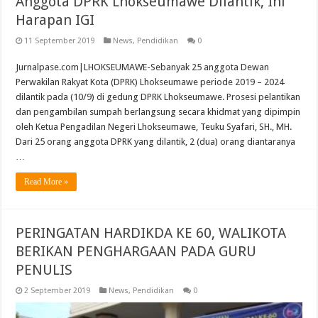
Anggota DPRK Lhokseumawe Dilantik, Ini
Harapan IGI
11 September 2019
News
,
Pendidikan
0
Jurnalpase.com|LHOKSEUMAWE-Sebanyak 25 anggota Dewan
Perwakilan Rakyat Kota (DPRK) Lhokseumawe periode 2019 – 2024
dilantik pada (10/9) di gedung DPRK Lhokseumawe. Prosesi pelantikan
dan pengambilan sumpah berlangsung secara khidmat yang dipimpin
oleh Ketua Pengadilan Negeri Lhokseumawe, Teuku Syafari, SH., MH.
Dari 25 orang anggota DPRK yang dilantik, 2 (dua) orang diantaranya
…
Read More »
PERINGATAN HARDIKDA KE 60, WALIKOTA
BERIKAN PENGHARGAAN PADA GURU
PENULIS
2 September 2019
News
,
Pendidikan
0