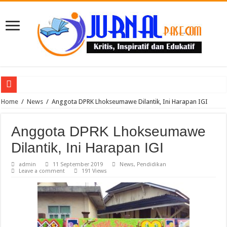
Puluhan Guru Berkumpul di TPN XIII Aceh Utara, Kacabdin Tekankan Cetak Ge
Home
/
News
/
Anggota DPRK Lhokseumawe Dilantik, Ini Harapan IGI
Anggota DPRK Lhokseumawe
Dilantik, Ini Harapan IGI
admin
11 September 2019
News
,
Pendidikan
Leave a comment
191 Views