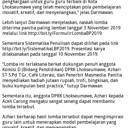
penghargaan untuk guru guru terbaik di Kota
Lhokseumawe yang telah menciptakan pola pembelajaran
inovatif, kreatif, dan menyenangkan,” jelas Darmawan.
Lebih lanjut Darmawan menjelaskan, naskah lomba
diterima panitia paling lambat tanggal 3 November 2019
melalui link http://bit.ly/FormulirLombaBP2019.
Sementara Sistematika Penulisan dapat dilihat pada link
http://bit.ly/SistematikaLBP2019. Presentasi karya
dilaksanakan pada tanggal 10 November 2019.
“Lomba ini terlaksana berkat dukungan penuh anggota
Komisi D (Bidang Pendidikan) DPRK Lhokseumawe, Azhari
ST S.Pd T.Gr, Café Literasi, dan Penerbit Masmedia. Panitia
menyediakan hadiah jutaan rupiah, trofi, bingkisan, dan
buku kumpulan best practice,” tutup Darmawan.
Sementara itu, anggota DPRK Lhokseumawe, Azhari kepada
Aceh Carong mengaku sangat senang dapat membantu
lomba tersebut.
Azhari berharap hasil lomba tersebut dapat menginspirasi
guru lain untuk menerapkan model pembelajaran yang
inovatif, kreatif, dan menyenangkan.