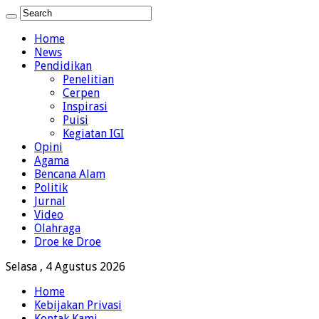
Home
News
Pendidikan
Penelitian
Cerpen
Inspirasi
Puisi
Kegiatan IGI
Opini
Agama
Bencana Alam
Politik
Jurnal
Video
Olahraga
Droe ke Droe
Selasa , 4 Agustus 2026
Home
Kebijakan Privasi
Kontak Kami