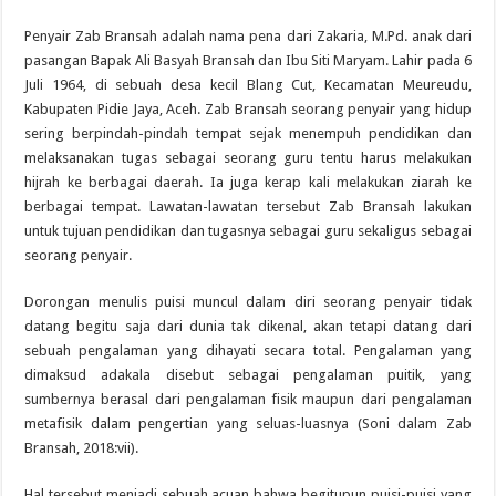
Penyair Zab Bransah adalah nama pena dari Zakaria, M.Pd. anak dari
pasangan Bapak Ali Basyah Bransah dan Ibu Siti Maryam. Lahir pada 6
Juli 1964, di sebuah desa kecil Blang Cut, Kecamatan Meureudu,
Kabupaten Pidie Jaya, Aceh. Zab Bransah seorang penyair yang hidup
sering berpindah-pindah tempat sejak menempuh pendidikan dan
melaksanakan tugas sebagai seorang guru tentu harus melakukan
hijrah ke berbagai daerah. Ia juga kerap kali melakukan ziarah ke
berbagai tempat. Lawatan-lawatan tersebut Zab Bransah lakukan
untuk tujuan pendidikan dan tugasnya sebagai guru sekaligus sebagai
seorang penyair.
Dorongan menulis puisi muncul dalam diri seorang penyair tidak
datang begitu saja dari dunia tak dikenal, akan tetapi datang dari
sebuah pengalaman yang dihayati secara total. Pengalaman yang
dimaksud adakala disebut sebagai pengalaman puitik, yang
sumbernya berasal dari pengalaman fisik maupun dari pengalaman
metafisik dalam pengertian yang seluas-luasnya (Soni dalam Zab
Bransah, 2018:vii).
Hal tersebut menjadi sebuah acuan bahwa begitupun puisi-puisi yang