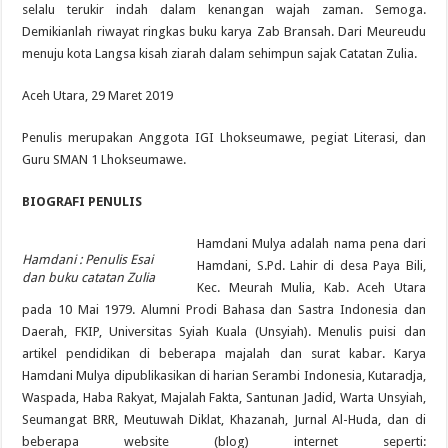
selalu terukir indah dalam kenangan wajah zaman. Semoga.
Demikianlah riwayat ringkas buku karya Zab Bransah. Dari Meureudu
menuju kota Langsa kisah ziarah dalam sehimpun sajak Catatan Zulia.
Aceh Utara, 29 Maret 2019
Penulis merupakan Anggota IGI Lhokseumawe, pegiat Literasi, dan
Guru SMAN 1 Lhokseumawe.
BIOGRAFI PENULIS
Hamdani Mulya adalah nama pena dari
Hamdani : Penulis Esai
Hamdani, S.Pd. Lahir di desa Paya Bili,
dan buku catatan Zulia
Kec. Meurah Mulia, Kab. Aceh Utara
pada 10 Mai 1979. Alumni Prodi Bahasa dan Sastra Indonesia dan
Daerah, FKIP, Universitas Syiah Kuala (Unsyiah). Menulis puisi dan
artikel pendidikan di beberapa majalah dan surat kabar. Karya
Hamdani Mulya dipublikasikan di harian Serambi Indonesia, Kutaradja,
Waspada, Haba Rakyat, Majalah Fakta, Santunan Jadid, Warta Unsyiah,
Seumangat BRR, Meutuwah Diklat, Khazanah, Jurnal Al-Huda, dan di
beberapa website (blog) internet seperti: