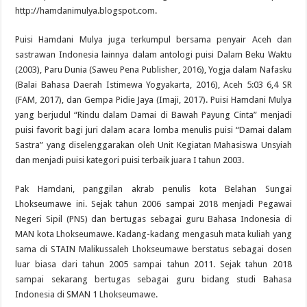
http://hamdanimulya.blogspot.com.
Puisi Hamdani Mulya juga terkumpul bersama penyair Aceh dan
sastrawan Indonesia lainnya dalam antologi puisi Dalam Beku Waktu
(2003), Paru Dunia (Saweu Pena Publisher, 2016), Yogja dalam Nafasku
(Balai Bahasa Daerah Istimewa Yogyakarta, 2016), Aceh 5:03 6,4 SR
(FAM, 2017), dan Gempa Pidie Jaya (Imaji, 2017). Puisi Hamdani Mulya
yang berjudul “Rindu dalam Damai di Bawah Payung Cinta” menjadi
puisi favorit bagi juri dalam acara lomba menulis puisi “Damai dalam
Sastra” yang diselenggarakan oleh Unit Kegiatan Mahasiswa Unsyiah
dan menjadi puisi kategori puisi terbaik juara I tahun 2003.
Pak Hamdani, panggilan akrab penulis kota Belahan Sungai
Lhokseumawe ini. Sejak tahun 2006 sampai 2018 menjadi Pegawai
Negeri Sipil (PNS) dan bertugas sebagai guru Bahasa Indonesia di
MAN kota Lhokseumawe. Kadang-kadang mengasuh mata kuliah yang
sama di STAIN Malikussaleh Lhokseumawe berstatus sebagai dosen
luar biasa dari tahun 2005 sampai tahun 2011. Sejak tahun 2018
sampai sekarang bertugas sebagai guru bidang studi Bahasa
Indonesia di SMAN 1 Lhokseumawe.