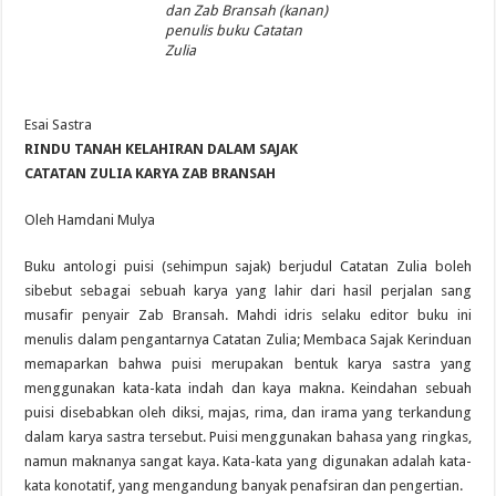
Semarak Pembagian Rapor di MIN 11 Banda Aceh: Penghargaan Prestasi, Literas
dan Zab Bransah (kanan)
penulis buku Catatan
Zulia
Esai Sastra
RINDU TANAH KELAHIRAN DALAM SAJAK
CATATAN ZULIA KARYA ZAB BRANSAH
Oleh Hamdani Mulya
Buku antologi puisi (sehimpun sajak) berjudul Catatan Zulia boleh
sibebut sebagai sebuah karya yang lahir dari hasil perjalan sang
musafir penyair Zab Bransah. Mahdi idris selaku editor buku ini
menulis dalam pengantarnya Catatan Zulia; Membaca Sajak Kerinduan
memaparkan bahwa puisi merupakan bentuk karya sastra yang
menggunakan kata-kata indah dan kaya makna. Keindahan sebuah
puisi disebabkan oleh diksi, majas, rima, dan irama yang terkandung
dalam karya sastra tersebut. Puisi menggunakan bahasa yang ringkas,
namun maknanya sangat kaya. Kata-kata yang digunakan adalah kata-
kata konotatif, yang mengandung banyak penafsiran dan pengertian.