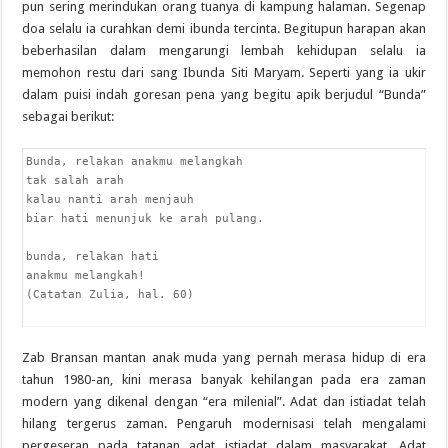
pun sering merindukan orang tuanya di kampung halaman. Segenap
doa selalu ia curahkan demi ibunda tercinta. Begitupun harapan akan
beberhasilan dalam mengarungi lembah kehidupan selalu ia
memohon restu dari sang Ibunda Siti Maryam. Seperti yang ia ukir
dalam puisi indah goresan pena yang begitu apik berjudul “Bunda”
sebagai berikut:
Bunda, relakan anakmu melangkah

tak salah arah

kalau nanti arah menjauh

biar hati menunjuk ke arah pulang.

bunda, relakan hati

anakmu melangkah!

(Catatan Zulia, hal. 60)

Zab Bransan mantan anak muda yang pernah merasa hidup di era
tahun 1980-an, kini merasa banyak kehilangan pada era zaman
modern yang dikenal dengan “era milenial”. Adat dan istiadat telah
hilang tergerus zaman. Pengaruh modernisasi telah mengalami
pergeseran pada tatanan adat istiadat dalam masyarakat. Adat