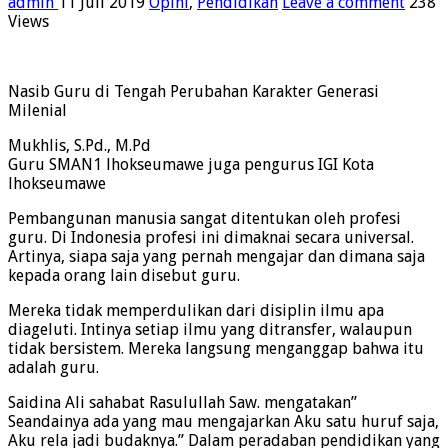
admin
11 Juli 2019
Opini
,
Pendidikan
Leave a comment
238
Views
Nasib Guru di Tengah Perubahan Karakter Generasi
Milenial
Mukhlis, S.Pd., M.Pd
Guru SMAN1 lhokseumawe juga pengurus IGI Kota
lhokseumawe
Pembangunan manusia sangat ditentukan oleh profesi
guru. Di Indonesia profesi ini dimaknai secara universal.
Artinya, siapa saja yang pernah mengajar dan dimana saja
kepada orang lain disebut guru.
Mereka tidak memperdulikan dari disiplin ilmu apa
diageluti. Intinya setiap ilmu yang ditransfer, walaupun
tidak bersistem. Mereka langsung menganggap bahwa itu
adalah guru.
Saidina Ali sahabat Rasulullah Saw. mengatakan”
Seandainya ada yang mau mengajarkan Aku satu huruf saja,
Aku rela jadi budaknya.” Dalam peradaban pendidikan yang