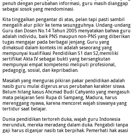
penuh dengan perubahan informasi, guru masih dianggap
sebagai sosok yang mendominasi.
Kita tinggalkan pengantar di atas, pelan tapi pasti sambil
mengalih alur pikir ke tema sesungguhnya. Undang-undang
Guru dan Dosen No.14 Tahun 2005 menyatakan bahwa guru
adalah individu, baik PNS maupun non-PNS yang diberikan
tugas mengajar pada berbagai jenjang. Guru yang
dimaksud dalam konteks ini adalah seseorang yang
mempunyai kualifikasi Pendidikan S1 dan S2,memiliki
sertifikat Akta IV sebagai bukti yang bersangkutan
mempunyai empat kompetensi meliputi profesional,
pedagogig, sosial, dan kepribadian.
Masalah yang menguras pikiran pakar pendidikan adalah
nasib guru mulai digerus arus perubahan karakter siswa.
Belum hilang kasus Ahcmad Budi Cahyanto yang mengasuh
mata pelajaran Seni Rupa di Sampang, Madura, harus
merenggang nyawa, karena mencoret wajah siswanya yang
tertidur saat belajar.
Dunia pendidikan tertoreh duka, wajah guru Indonesia
merunduk, mereka meradang dalam duka. Pengabdi tanpa
gaji harus diganjar nasib tak berpihak. Pemerhati hak asasi