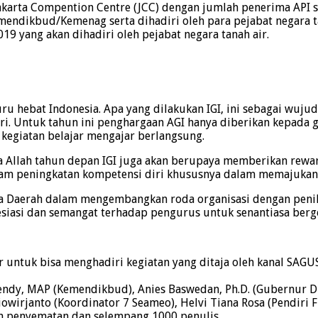
akarta Compention Centre (JCC) dengan jumlah penerima API s
endikbud/Kemenag serta dihadiri oleh para pejabat negara tan
9 yang akan dihadiri oleh pejabat negara tanah air.
ru hebat Indonesia. Apa yang dilakukan IGI, ini sebagai wujud
iri. Untuk tahun ini penghargaan AGI hanya diberikan kepad
kegiatan belajar mengajar berlangsung.
a Allah tahun depan IGI juga akan berupaya memberikan rewa
am peningkatan kompetensi diri khususnya dalam memajukan 
ua Daerah dalam mengembangkan roda organisasi dengan penil
esiasi dan semangat terhadap pengurus untuk senantiasa ber
r untuk bisa menghadiri kegiatan yang ditaja oleh kanal SAG
endy, MAP (Kemendikbud), Anies Baswedan, Ph.D. (Gubernur DKI 
ri Priowirjanto (Koordinator 7 Seameo), Helvi Tiana Rosa (Pendir
ikan penyematan dan selempang 1000 penulis.