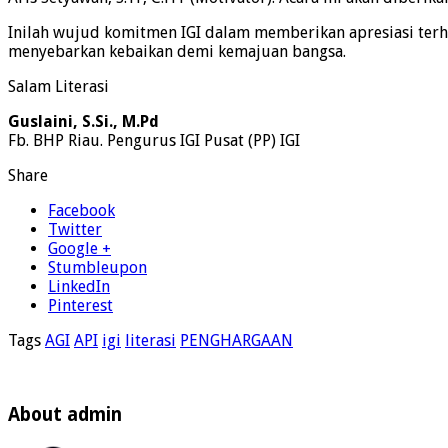
Inilah wujud komitmen IGI dalam memberikan apresiasi ter
menyebarkan kebaikan demi kemajuan bangsa.
Salam Literasi
Guslaini, S.Si., M.Pd
Fb. BHP Riau. Pengurus IGI Pusat (PP) IGI
Share
Facebook
Twitter
Google +
Stumbleupon
LinkedIn
Pinterest
Tags
AGI
API
igi
literasi
PENGHARGAAN
About admin