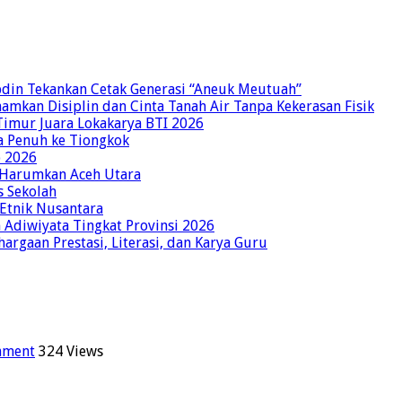
bdin Tekankan Cetak Generasi “Aneuk Meutuah”
amkan Disiplin dan Cinta Tanah Air Tanpa Kekerasan Fisik
imur Juara Lokakarya BTI 2026
a Penuh ke Tiongkok
o 2026
p Harumkan Aceh Utara
s Sekolah
 Etnik Nusantara
Adiwiyata Tingkat Provinsi 2026
rgaan Prestasi, Literasi, dan Karya Guru
mment
324 Views