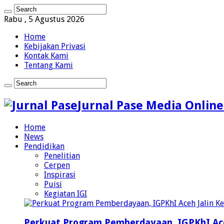
Rabu , 5 Agustus 2026
Home
Kebijakan Privasi
Kontak Kami
Tentang Kami
Jurnal Pase Media Online
Home
News
Pendidikan
Penelitian
Cerpen
Inspirasi
Puisi
Kegiatan IGI
Perkuat Program Pemberdayaan, IGPKhI Ac