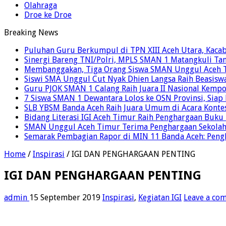
Olahraga
Droe ke Droe
Breaking News
Puluhan Guru Berkumpul di TPN XIII Aceh Utara, Kaca
Sinergi Bareng TNI/Polri, MPLS SMAN 1 Matangkuli Tan
Membanggakan, Tiga Orang Siswa SMAN Unggul Aceh T
Siswi SMA Unggul Cut Nyak Dhien Langsa Raih Beasisw
Guru PJOK SMAN 1 Calang Raih Juara II Nasional Kemp
7 Siswa SMAN 1 Dewantara Lolos ke OSN Provinsi, Sia
SLB YBSM Banda Aceh Raih Juara Umum di Acara Konte
Bidang Literasi IGI Aceh Timur Raih Penghargaan Buku
SMAN Unggul Aceh Timur Terima Penghargaan Sekolah 
Semarak Pembagian Rapor di MIN 11 Banda Aceh: Pengha
Home
/
Inspirasi
/
IGI DAN PENGHARGAAN PENTING
IGI DAN PENGHARGAAN PENTING
admin
15 September 2019
Inspirasi
,
Kegiatan IGI
Leave a co