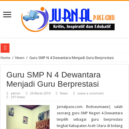
Puluhan Guru Berkumpul di TPN XIII Aceh Utara, Kacabdin Tekankan Cetak Ge
Home
/
News
/
Guru SMP N 4 Dewantara Menjadi Guru Berprestasi
Guru SMP N 4 Dewantara
Menjadi Guru Berprestasi
admin
26 Maret 2019
News
Leave a comment
297 Views
Jurnalpase.com. lhokseumawe| salah
seorang guru SMP Negeri 4 Dewantara
terpilih sebagai guru berprestasi
tingkat Kabupaten Aceh Utara di bidang