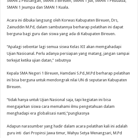
SMAN 2 Peusangan, SMAN 3 Bireuen, SMAN 1 Juli, SMAN 1 Peudada,
SMAN 1 Jeumpa dan SMAN 1 Kuala.
Acara ini dibuka langsung oleh Korwas Kabupaten Bireuen, Drs,
Zainuddin M.Pd, dalam sambutannya berharap pelatihan ini dapat
berguna bagi guru dan siswa yang ada di Kabupaten Bireuen.
“Apalagi sebentar lagi semua siswa Kelas XII akan memgahadapi
Ujian Nasioanal. Perlu adanya persiapan yang matang, jangan sampai
terkejut ketika ujian datan,” sebutnya
Kepala SMA Negeri 1 Bireuen, Hamdani S.Pd.,M.Pd berharap pelatihan
ini bisa berguna untuk mendongrak nilai UN di seputaran Kabupaten
Bireuen.
“tidak hanya untuk Ujian Nasional saja, tapi kegiatan ini bisa
mengajarkan siswa cara memahami ilmu pengetahuan dalam
menghadapi era globalisasi nanti,”pungkasnya
Adapun narasumber yang hadir dalam acara pelatihan kali ini adalah
guru inti dari Propinsi Jawa timur, Wahyu Setya Wenangsari, M.Pd