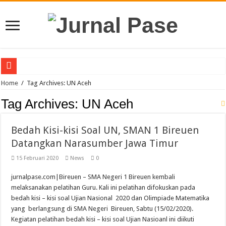
Puluhan Guru Berkumpul di TPN XIII Aceh Utara, Kacabdin Tekankan Cetak Ge
Home
/
Tag Archives: UN Aceh
Sinergi Bareng TNI/Polri, MPLS SMAN 1 Matangkuli Tanamkan Disiplin dan Cin
Tag Archives:
UN Aceh
Membanggakan, Tiga Orang Siswa SMAN Unggul Aceh Timur Juara Lokakarya 
Bedah Kisi-kisi Soal UN, SMAN 1 Bireuen
Siswi SMA Unggul Cut Nyak Dhien Langsa Raih Beasiswa Penuh ke Tiongkok
Datangkan Narasumber Jawa Timur
Guru PJOK SMAN 1 Calang Raih Juara II Nasional Kempo 2026
15 Februari 2020
News
0
7 Siswa SMAN 1 Dewantara Lolos ke OSN Provinsi, Siap Harumkan Aceh Utara
jurnalpase.com|Bireuen – SMA Negeri 1 Bireuen kembali
SLB YBSM Banda Aceh Raih Juara Umum di Acara Kontes Sekolah
melaksanakan pelatihan Guru. Kali ini pelatihan difokuskan pada
Bidang Literasi IGI Aceh Timur Raih Penghargaan Buku Etnik Nusantara
bedah kisi – kisi soal Ujian Nasional 2020 dan Olimpiade Matematika
yang berlangsung di SMA Negeri Bireuen, Sabtu (15/02/2020).
SMAN Unggul Aceh Timur Terima Penghargaan Sekolah Adiwiyata Tingkat Prov
Kegiatan pelatihan bedah kisi – kisi soal Ujian Nasioanl ini diikuti