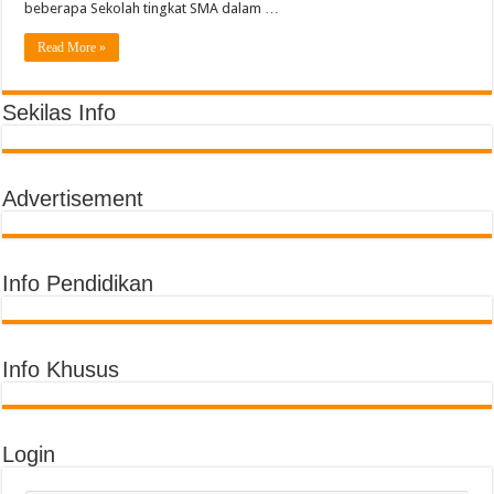
Semarak Pembagian Rapor di MIN 11 Banda Aceh: Penghargaan Prestasi, Literas
beberapa Sekolah tingkat SMA dalam …
Read More »
Sekilas Info
Advertisement
Info Pendidikan
Info Khusus
Login