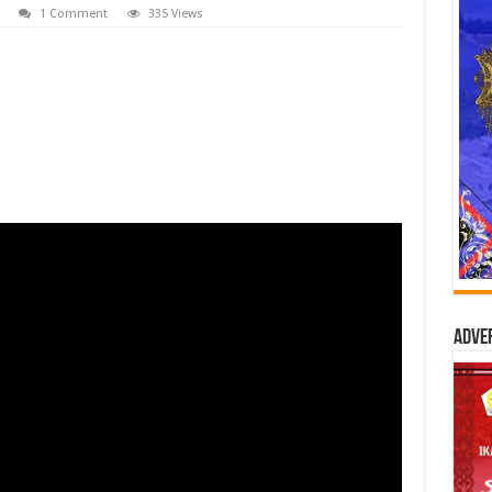
1 Comment
335 Views
Adve