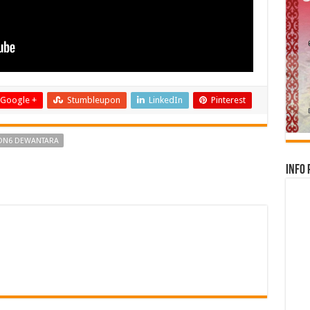
Google +
Stumbleupon
LinkedIn
Pinterest
DN6 DEWANTARA
Info 