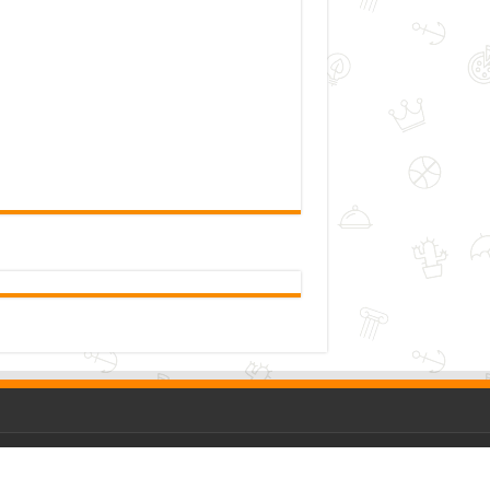
me
|
Tentang Kami
|
Kontak Kami
|
Kebijakan Privasi