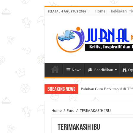
Home
Kebijakan Pri
SELASA , 4 AGUSTUS 2026
News
Pendidikan
Op
Breaking News
Puluhan Guru Berkumpul di TPN
Home
/
Puisi
/
TERIMAKASIH IBU
TERIMAKASIH IBU