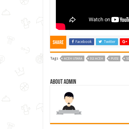
Facebook
Twitter
Share
Tags
ACEH UTARA
IGI ACEH
PUISI
S
About admin