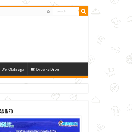
Olahraga
Droe ke Droe
as Info