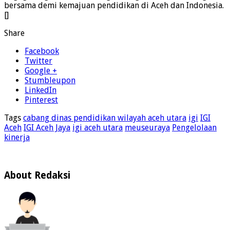
bersama demi kemajuan pendidikan di Aceh dan Indonesia.
[]
Share
Facebook
Twitter
Google +
Stumbleupon
LinkedIn
Pinterest
Tags
cabang dinas pendidikan wilayah aceh utara
igi
IGI
Aceh
IGI Aceh Jaya
igi aceh utara
meuseuraya
Pengelolaan
kinerja
About Redaksi