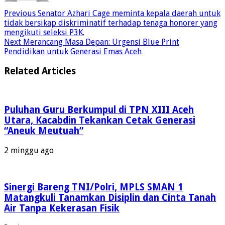
Previous
Senator Azhari Cage meminta kepala daerah untuk
tidak bersikap diskriminatif terhadap tenaga honorer yang
mengikuti seleksi P3K.
Next
Merancang Masa Depan: Urgensi Blue Print
Pendidikan untuk Generasi Emas Aceh
Related Articles
Puluhan Guru Berkumpul di TPN XIII Aceh
Utara, Kacabdin Tekankan Cetak Generasi
“Aneuk Meutuah”
2 minggu ago
Sinergi Bareng TNI/Polri, MPLS SMAN 1
Matangkuli Tanamkan Disiplin dan Cinta Tanah
Air Tanpa Kekerasan Fisik