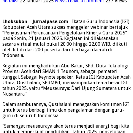
Redaksi
22 Januari 2025
News
Leave a comment
237 Views
Lhoksukon | Jurnalpase.com
–Ikatan Guru Indonesia (IGI)
Kabupaten Aceh Utara sukses menggelar webinar bertajuk
“Penyusunan Perencanaan Pengelolaan Kinerja Guru 2025”
pada Senin, 21 Januari 2025. Kegiatan ini dilaksanakan
secara virtual mulai pukul 20.00 hingga 22.00 WIB, diikuti
oleh lebih dari 200 peserta dari berbagai daerah di
Indonesia.
Kegiatan ini menghadirkan Abu Bakar, SPd, Duta Teknologi
Provinsi Aceh dari SMAN 1 Teunom, sebagai pemateri
tunggal. Sebagai keynote speaker, Ketua IGI Kabupaten Aceh
Utara, Qusthalani, SPdMPd, menyampaikan tema besar IGI
tahun 2025, yaitu “Meuseuraya: Dari Ujung Sumatera untuk
Nusantara.”
Dalam sambutannya, Qusthalani menegaskan komitmen IGI
untuk terus berbagi ilmu dan pengalaman dengan guru-
guru di seluruh Indonesia.
“Semangat meuseuraya akan terus menjadi energi bagi kita
untuk memperkuat pendidikan. Tahun 2025, pengelolaan