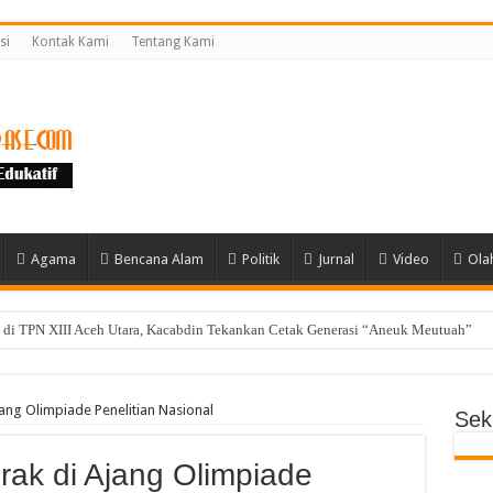
si
Kontak Kami
Tentang Kami
Agama
Bencana Alam
Politik
Jurnal
Video
Ola
di TPN XIII Aceh Utara, Kacabdin Tekankan Cetak Generasi “Aneuk Meutuah”
jang Olimpiade Penelitian Nasional
Seki
rak di Ajang Olimpiade