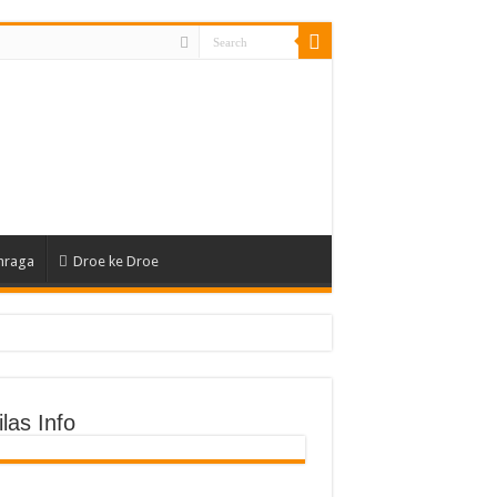
hraga
Droe ke Droe
las Info