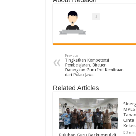
Previous
Tingkatkan Kompetensi
Pembelajaran, Bireuen
Datangkan Guru Inti Kemitraan
dari Pulau Jawa
Related Articles
Siner
MPLS 
Tanam
Cinta
Keker
3 min
Puluhan Guru Berkumpul di