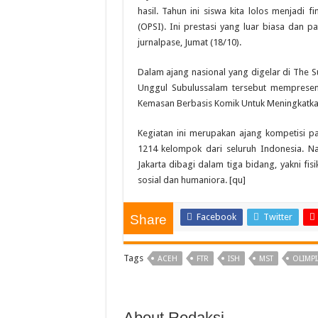
hasil. Tahun ini siswa kita lolos menjadi 
(OPSI). Ini prestasi yang luar biasa dan p
jurnalpase, Jumat (18/10).
Dalam ajang nasional yang digelar di The 
Unggul Subulussalam tersebut mempresenta
Kemasan Berbasis Komik Untuk Meningkatkan N
Kegiatan ini merupakan ajang kompetisi par
1214 kelompok dari seluruh Indonesia. N
Jakarta dibagi dalam tiga bidang, yakni fis
sosial dan humaniora. [qu]
Facebook
Twitter
Share
Tags
ACEH
FTR
ISH
MST
OLIMPI
About Redaksi