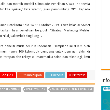
finalis dan meraih medali Olimpiade Penelitian Siswa Indonesia
atut kita syukuri,” kata Syachri, guru pembimbing OPSI kepada
Sunan Hotel Kota Solo 14-18 Oktober 2019, siswa kelas XI SMAN
sikan hasil penelitian berjudul “Strategi Marketing Melalui
ilai Jual Keripik Singkong ”.
a peneliti muda seluruh Indonesia. Olimpiade ini diikuti oleh
amun, hanya 106 kelompok diundang untuk penilaian akhir di
ika terapan dan rekayasa, matematika sains dan teknologi, ilmu
Google +
Stumbleupon
LinkedIn
Pinterest
Inf
ADE PENELITIAN
PENELITI MUDA
SMAN UNGGUL SUBULUSSALAM