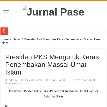
Puluhan Guru Berkumpul di TPN XIII Aceh Utara, Kacabdin Tekankan Cetak Ge
Home
/
News
/
Presiden PKS Mengutuk Keras Penembakan Massal Umat
Islam
Presiden PKS Mengutuk Keras
Penembakan Massal Umat
Islam
admin
15 Maret 2019
News
,
Politik
Leave a comment
217 Views
Presiden PKS Mengutuk Keras Penembakan Massal Umat Islam di
Selandia Baru
￼