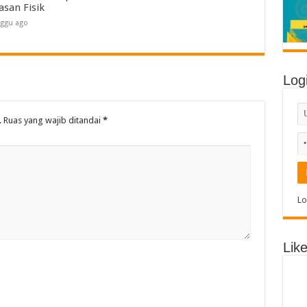
asan Fisik
ggu ago
Log
.
Ruas yang wajib ditandai
*
Lo
Lik