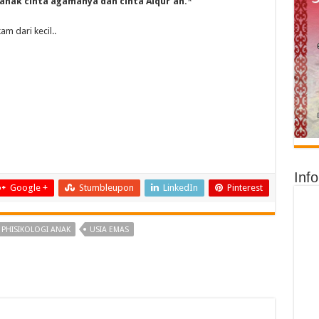
-anak cinta agamanya dan cinta Alqur’an.
*
m dari kecil..
Inf
Google +
Stumbleupon
LinkedIn
Pinterest
PHISIKOLOGI ANAK
USIA EMAS