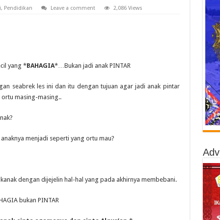
i
,
Pendidikan
Leave a comment
2,086 Views
cil yang *
BAHAGIA
*…Bukan jadi anak PINTAR
n seabrek les ini dan itu dengan tujuan agar jadi anak pintar
i ortu masing-masing..
anak?
 anaknya menjadi seperti yang ortu mau?
Adv
anak dengan dijejelin hal-hal yang pada akhirnya membebani.
AHAGIA bukan PINTAR