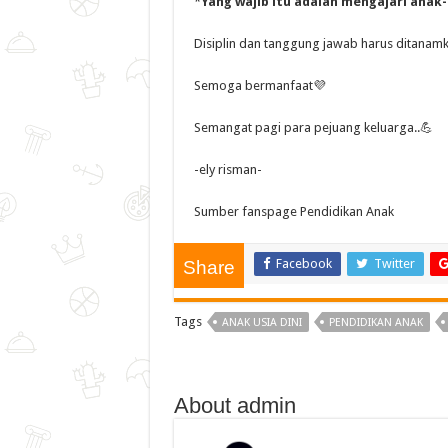
*
Yang wajib itu adalah mengajari anak
Disiplin dan tanggung jawab harus ditanamka
Semoga bermanfaat💜
Semangat pagi para pejuang keluarga..💪
-ely risman-
Sumber fanspage Pendidikan Anak
Facebook
Twitter
Share
Tags
ANAK USIA DINI
PENDIDIKAN ANAK
About admin