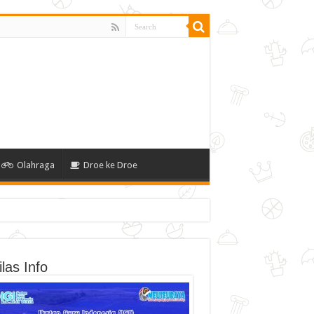
Olahraga
Droe ke Droe
las Info