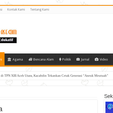
si
Kontak Kami
Tentang Kami
ni
Agama
Bencana Alam
Politik
Jurnal
Video
di TPN XIII Aceh Utara, Kacabdin Tekankan Cetak Generasi “Aneuk Meutuah”
Seki
a