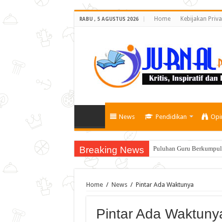
Home
Kebijakan Priva
RABU , 5 AGUSTUS 2026
News
Pendidikan
Opi
Breaking News
Puluhan Guru Berkumpul 
Home
/
News
/
Pintar Ada Waktunya
Pintar Ada Waktuny