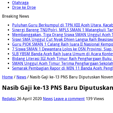
Olahraga
Droe ke Droe
Breaking News
Puluhan Guru Berkumpul di TPN XIII Aceh Utara, Kaca
Sinergi Bareng TNI/Polri, MPLS SMAN 1 Matangkuli Tan
Membanggakan, Tiga Orang Siswa SMAN Unggul Aceh T
Siswi SMA Unggul Cut Nyak Dhien Langsa Raih Beasisw
Guru PJOK SMAN 1 Calang Raih Juara II Nasional Kemp
7 Siswa SMAN 1 Dewantara Lolos ke OSN Provinsi, Sia
SLB YBSM Banda Aceh Raih Juara Umum di Acara Konte
Bidang Literasi IGI Aceh Timur Raih Penghargaan Buku
SMAN Unggul Aceh Timur Terima Penghargaan Sekolah 
Semarak Pembagian Rapor di MIN 11 Banda Aceh: Pengha
Home
/
News
/
Nasib Gaji ke-13 PNS Baru Diputuskan Nove
Nasib Gaji ke-13 PNS Baru Diputusk
Redaksi
26 April 2020
News
Leave a comment
139 Views