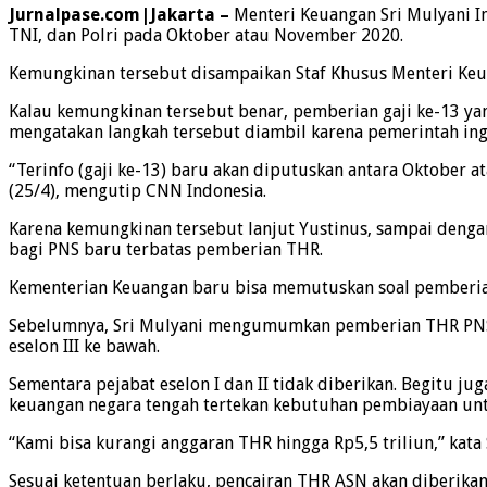
Jurnalpase.com|Jakarta –
Menteri Keuangan Sri Mulyani I
TNI, dan Polri pada Oktober atau November 2020.
Kemungkinan tersebut disampaikan Staf Khusus Menteri Keua
Kalau kemungkinan tersebut benar, pemberian gaji ke-13 yan
mengatakan langkah tersebut diambil karena pemerintah in
“Terinfo (gaji ke-13) baru akan diputuskan antara Oktober 
(25/4), mengutip CNN Indonesia.
Karena kemungkinan tersebut lanjut Yustinus, sampai dengan 
bagi PNS baru terbatas pemberian THR.
Kementerian Keuangan baru bisa memutuskan soal pemberian
Sebelumnya, Sri Mulyani mengumumkan pemberian THR PNS p
eselon III ke bawah.
Sementara pejabat eselon I dan II tidak diberikan. Begitu ju
keuangan negara tengah tertekan kebutuhan pembiayaan un
“Kami bisa kurangi anggaran THR hingga Rp5,5 triliun,” kata 
Sesuai ketentuan berlaku, pencairan THR ASN akan diberikan 