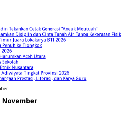
bdin Tekankan Cetak Generasi “Aneuk Meutuah”
amkan Disiplin dan Cinta Tanah Air Tanpa Kekerasan Fisik
imur Juara Lokakarya BTI 2026
a Penuh ke Tiongkok
o 2026
p Harumkan Aceh Utara
s Sekolah
 Etnik Nusantara
Adiwiyata Tingkat Provinsi 2026
rgaan Prestasi, Literasi, dan Karya Guru
mber
an November