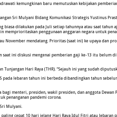
ndrawati kemungkinan baru memutuskan kebijakan pemberian ga
ngan Sri Mulyani Bidang Komunikasi Strategis Yustinus Pras
g biasa dilakukan pada Juli setiap tahunnya atau saat tahun 
gin memprioritaskan penggunaan anggaran negara untuk penan
atau November mendatang. Prioritas (saat ini) ke upaya dan p
saat ini diskusi mengenai pemberian gaji ke-13 itu belum dibi
 Tunjangan Hari Raya (THR). “Sejauh ini yang sudah diputus
ada lebaran tahun ini berbeda dibandingkan tahun sebelum
ga bagi menteri, presiden, wakil presiden, dan anggota Dewan 
tuk penanganan pandemi corona.
Sri Mulyani.
paling cepat 10 hari jelang Hari Raya Idul Fitri atau lebara