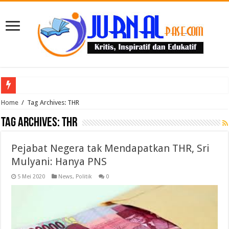
Puluhan Guru Berkumpul di TPN XIII Aceh Utara, Kacabdin Tekankan Cetak Ge
Home
/
Tag Archives: THR
Tag Archives:
THR
Pejabat Negera tak Mendapatkan THR, Sri
Mulyani: Hanya PNS
5 Mei 2020
News
,
Politik
0