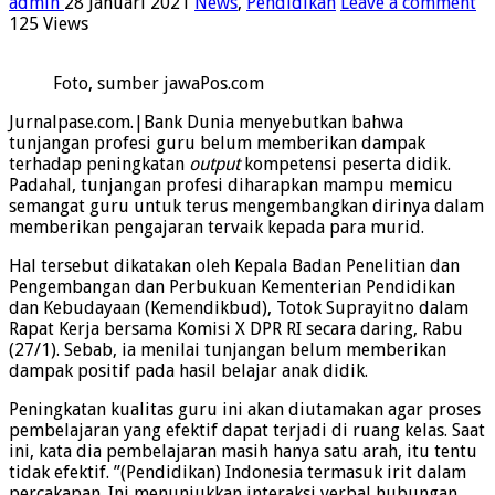
admin
28 Januari 2021
News
,
Pendidikan
Leave a comment
125 Views
Foto, sumber jawaPos.com
Jurnalpase.com.|Bank Dunia menyebutkan bahwa
tunjangan profesi guru belum memberikan dampak
terhadap peningkatan
output
kompetensi peserta didik.
Padahal, tunjangan profesi diharapkan mampu memicu
semangat guru untuk terus mengembangkan dirinya dalam
memberikan pengajaran tervaik kepada para murid.
Hal tersebut dikatakan oleh Kepala Badan Penelitian dan
Pengembangan dan Perbukuan Kementerian Pendidikan
dan Kebudayaan (Kemendikbud), Totok Suprayitno dalam
Rapat Kerja bersama Komisi X DPR RI secara daring, Rabu
(27/1). Sebab, ia menilai tunjangan belum memberikan
dampak positif pada hasil belajar anak didik.
Peningkatan kualitas guru ini akan diutamakan agar proses
pembelajaran yang efektif dapat terjadi di ruang kelas. Saat
ini, kata dia pembelajaran masih hanya satu arah, itu tentu
tidak efektif. ’’(Pendidikan) Indonesia termasuk irit dalam
percakapan. Ini menunjukkan interaksi verbal hubungan