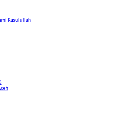
ami
Rasulullah
0
Aceh