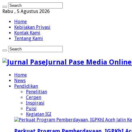
Rabu , 5 Agustus 2026
Home
Kebijakan Privasi
Kontak Kami
Tentang Kami
Jurnal Pase Media Online
Home
News
Pendidikan
Penelitian
Cerpen
Inspirasi
Puisi
Kegiatan IGI
Perkuat Program Pemberdayaan, IGPKhI Ac