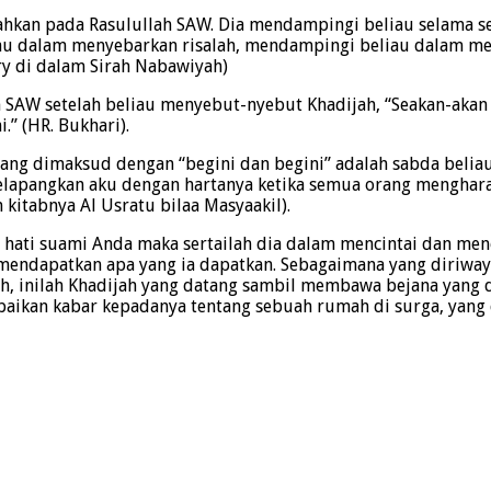
ahkan pada Rasulullah SAW. Dia mendampingi beliau selama se
iau dalam menyebarkan risalah, mendampingi beliau dalam men
ry di dalam Sirah Nabawiyah)
h SAW setelah beliau menyebut-nyebut Khadijah, “Seakan-akan d
.” (HR. Bukhari).
g dimaksud dengan “begini dan begini” adalah sabda beliau,
lapangkan aku dengan hartanya ketika semua orang menghara
 kitabnya Al Usratu bilaa Masyaakil).
 hati suami Anda maka sertailah dia dalam mencintai dan men
 mendapatkan apa yang ia dapatkan. Sebagaimana yang diriway
llah, inilah Khadijah yang datang sambil membawa bejana yang
ikan kabar kepadanya tentang sebuah rumah di surga, yang di