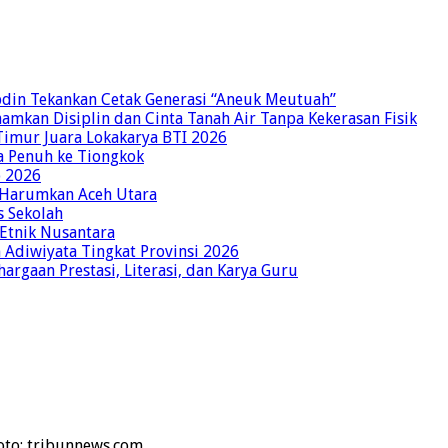
bdin Tekankan Cetak Generasi “Aneuk Meutuah”
amkan Disiplin dan Cinta Tanah Air Tanpa Kekerasan Fisik
imur Juara Lokakarya BTI 2026
a Penuh ke Tiongkok
o 2026
p Harumkan Aceh Utara
s Sekolah
 Etnik Nusantara
Adiwiyata Tingkat Provinsi 2026
rgaan Prestasi, Literasi, dan Karya Guru
oto: tribunnews.com