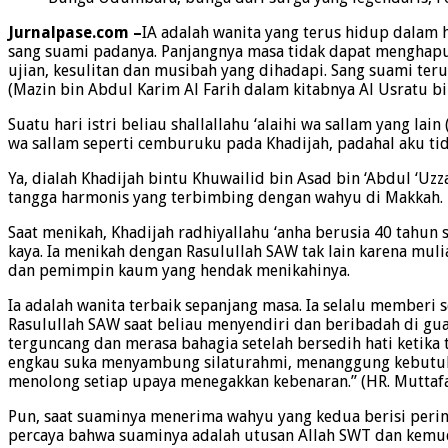
Jurnalpase.com –
IA adalah wanita yang terus hidup dalam 
sang suami padanya. Panjangnya masa tidak dapat menghapu
ujian, kesulitan dan musibah yang dihadapi. Sang suami teru
(Mazin bin Abdul Karim Al Farih dalam kitabnya Al Usratu bi
Suatu hari istri beliau shallallahu ‘alaihi wa sallam yang lai
wa sallam seperti cemburuku pada Khadijah, padahal aku tida
Ya, dialah Khadijah bintu Khuwailid bin Asad bin ‘Abdul ‘U
tangga harmonis yang terbimbing dengan wahyu di Makkah. R
Saat menikah, Khadijah radhiyallahu ‘anha berusia 40 tahun 
kaya. Ia menikah dengan Rasulullah SAW tak lain karena muli
dan pemimpin kaum yang hendak menikahinya.
Ia adalah wanita terbaik sepanjang masa. Ia selalu memberi
Rasulullah SAW saat beliau menyendiri dan beribadah di gu
terguncang dan merasa bahagia setelah bersedih hati ketik
engkau suka menyambung silaturahmi, menanggung kebutuh
menolong setiap upaya menegakkan kebenaran.” (HR. Muttafaq
Pun, saat suaminya menerima wahyu yang kedua berisi peri
percaya bahwa suaminya adalah utusan Allah SWT dan kemud