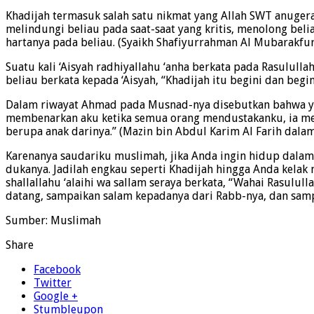
Khadijah termasuk salah satu nikmat yang Allah SWT anuger
melindungi beliau pada saat-saat yang kritis, menolong bel
hartanya pada beliau. (Syaikh Shafiyurrahman Al Mubarakfu
Suatu kali ‘Aisyah radhiyallahu ‘anha berkata pada Rasululla
beliau berkata kepada ‘Aisyah, “Khadijah itu begini dan begini
Dalam riwayat Ahmad pada Musnad-nya disebutkan bahwa yan
membenarkan aku ketika semua orang mendustakanku, ia me
berupa anak darinya.” (Mazin bin Abdul Karim Al Farih dalam
Karenanya saudariku muslimah, jika Anda ingin hidup dalam
dukanya. Jadilah engkau seperti Khadijah hingga Anda kelak
shallallahu ‘alaihi wa sallam seraya berkata, “Wahai Rasulu
datang, sampaikan salam kepadanya dari Rabb-nya, dan sampa
Sumber: Muslimah
Share
Facebook
Twitter
Google +
Stumbleupon