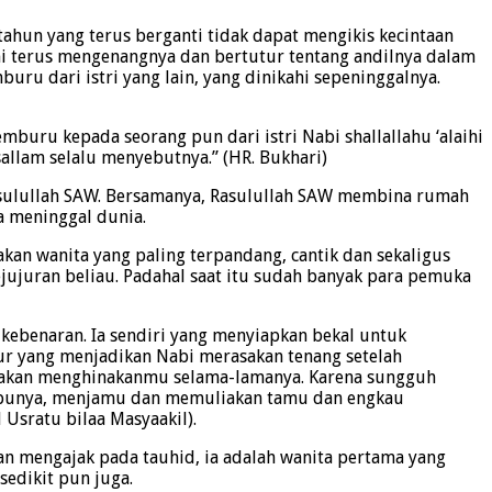
tahun yang terus berganti tidak dapat mengikis kecintaan
i terus mengenangnya dan bertutur tentang andilnya dalam
ru dari istri yang lain, yang dinikahi sepeninggalnya.
 cemburu kepada seorang pun dari istri Nabi shallallahu ‘alaihi
sallam selalu menyebutnya.” (HR. Bukhari)
h Rasulullah SAW. Bersamanya, Rasulullah SAW membina rumah
a meninggal dunia.
akan wanita yang paling terpandang, cantik dan sekaligus
ejujuran beliau. Padahal saat itu sudah banyak para pemuka
 kebenaran. Ia sendiri yang menyiapkan bekal untuk
hur yang menjadikan Nabi merasakan tenang setelah
dak akan menghinakanmu selama-lamanya. Karena sungguh
 punya, menjamu dan memuliakan tamu dan engkau
Usratu bilaa Masyaakil).
n mengajak pada tauhid, ia adalah wanita pertama yang
edikit pun juga.