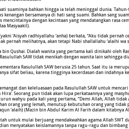
hati suaminya bahkan hingga ia telah meninggal dunia. Tahun-
s kenangan bersamanya di hati sang suami. Bahkan sang suam
s mencintainya dengan kecintaan yang mendatangkan rasa cembu
laa Masyaakil).
n (yakni ‘Aisyah radhiyallahu ‘anha) berkata, “Aku tidak pernah
k pernah melihatnya, akan tetapi Nabi shallallahu ‘alaihi wa 
zza bin Qushai. Dialah wanita yang pertama kali dinikahi ole
asulullah SAW tidak menikah dengan wanita lain sehingga di
sementara Rasulullah SAW berusia 25 tahun. Saat itu ia merup
anya sifat beliau, karena tingginya kecerdasan dan indahnya k
 semangat dan keleluasaan pada Rasulullah SAW untuk mencari
a Hira’. Seorang pun tidak akan lupa perkataannya yang masy
a turun wahyu pada kali yang pertama, “Demi Allah, Allah ti
an orang yang lemah, menutup kebutuhan orang yang tidak
un ‘alaih) (Mazin bin Abdul Karim Al Farih dalam kitabnya Al 
ntah untuk mulai berjuang mendakwahkan agama Allah SWT da
ian menyatakan keislamannya tanpa ragu-ragu dan bimbang s