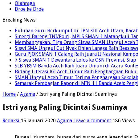
Olahraga
Droe ke Droe
Breaking News
Puluhan Guru Berkumpul di TPN XIII Aceh Utara, Kaca
Sinergi Bareng TNI/Polri, MPLS SMAN 1 Matangkuli Tan
Membanggakan, Tiga Orang Siswa SMAN Unggul Aceh T
Siswi SMA Unggul Cut Nyak Dhien Langsa Raih Beasisw
Guru PJOK SMAN 1 Calang Raih Juara II Nasional Kemp
7 Siswa SMAN 1 Dewantara Lolos ke OSN Provinsi, Sia
SLB YBSM Banda Aceh Raih Juara Umum di Acara Konte
Bidang Literasi IGI Aceh Timur Raih Penghargaan Buku
SMAN Unggul Aceh Timur Terima Penghargaan Sekolah 
Semarak Pembagian Rapor di MIN 11 Banda Aceh: Pengha
Home
/
Agama
/
Istri yang Paling Dicintai Suaminya
Istri yang Paling Dicintai Suaminya
Redaksi
15 Januari 2020
Agama
Leave a comment
186 Views
Bunga Udumbara, bunga dari surga yang legendaris, F