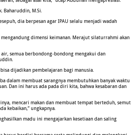
erah, sebagai asal kita,” ucap Abdullah mengapresiasi.
. Baharuddin, M.Si.
sesepuh, dia berpesan agar IPAU selalu menjadi wadah
.
a mengandung dimensi keimanan. Merajut silaturrahmi akan
mata air, semua berbondong-bondong mengakui dan
uddin.
 bisa dijadikan pembelajaran bagi manusia.
a-laba dalam membuat sarangnya membutuhkan banyak waktu
n. Dan ini harus ada pada diri kita, bahwa kesabaran dan
harinya, mencari makan dan membuat tempat berteduh, semut
ada kebaikan,” ungkapnya.
nghasilkan madu ini mengajarkan kesetiaan dan saling