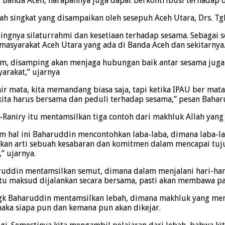
 Banda Aceh, harapannya juga dapat berkontribusi terhadap da
ah singkat yang disampaikan oleh sesepuh Aceh Utara, Drs. Tgk
ingnya silaturrahmi dan kesetiaan terhadap sesama. Sebagai 
masyarakat Aceh Utara yang ada di Banda Aceh dan sekitarnya
lam, disamping akan menjaga hubungan baik antar sesama jug
arakat,” ujarnya
 air mata, kita memandang biasa saja, tapi ketika IPAU ber 
 kita harus bersama dan peduli terhadap sesama,” pesan Bahar
Raniry itu mentamsilkan tiga contoh dari makhluk Allah yang
am hal ini Baharuddin mencontohkan laba-laba, dimana lab
rkan arti sebuah kesabaran dan komitmen dalam mencapai tujua
” ujarnya.
aharuddin mentamsilkan semut, dimana dalam menjalani hari-
atu maksud dijalankan secara bersama, pasti akan membawa p
i, Tgk Baharuddin mentamsilkan lebah, dimana makhluk yang me
maka siapa pun dan kemana pun akan dikejar.