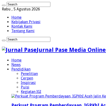
Rabu , 5 Agustus 2026
Home
Kebijakan Privasi
Kontak Kami
Tentang Kami
Jurnal Pase Media Online
Home
News
Pendidikan
Penelitian
Cerpen
Inspirasi
Puisi
Kegiatan IGI
Perkuat Program Pemberdayaan, IGPKhI Ac