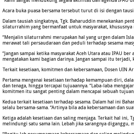
“Kami sangat mendukung segala aktifitas dan agenda IPAU di
Acara buka puasa bersama tersebut turut di isi dengan tausi
Dalam tausiah singkatnya, Tgk. Baharuddin menekankan pent
silaturrahim yang bermanfaat untuk masyarakat, khususnya 
“Menjalin silaturrahmi merupakan hal yang urgen dalam Is
merawat tali persaudaraan dan peduli terhadap sesama masy
“Jangan sampai ketika masyarakat Aceh Utara atau IPAU ber
mengatakan kami bagian darinya. Jangan sampai itu terjadi,
Terkait kesetiaan, komitmen dan kebersamaan, Dosen UIN Ar-
Pertama mengenai kesetiaan terhadap kemampuan diri, dal
dan tenaga, hingga tercapai tujuaannya. “Laba-laba mengaja
komitmen itu sangat penting dalam mencapai sebuah tujuan,
Kedua terkait kesetiaan terhadap sesama. Dalam hal ini B
selalu bersama-sama. “Artinya bila ada kebersamaan dan su
Ketiga adalah kesetiaan dan saling menjaga. Terkait hal in
melindungi satu sama lain. Lebah jika sarangnya diganggu, 