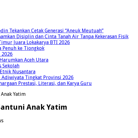
bdin Tekankan Cetak Generasi “Aneuk Meutuah”
amkan Disiplin dan Cinta Tanah Air Tanpa Kekerasan Fisik
imur Juara Lokakarya BTI 2026
a Penuh ke Tiongkok
o 2026
p Harumkan Aceh Utara
s Sekolah
 Etnik Nusantara
Adiwiyata Tingkat Provinsi 2026
rgaan Prestasi, Literasi, dan Karya Guru
 Anak Yatim
Santuni Anak Yatim
ws