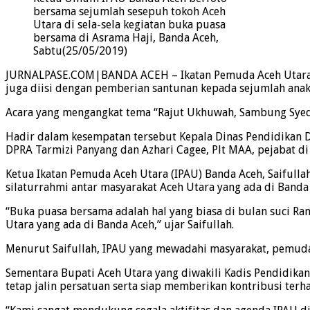
bersama sejumlah sesepuh tokoh Aceh
Utara di sela-sela kegiatan buka puasa
bersama di Asrama Haji, Banda Aceh,
Sabtu(25/05/2019)
JURNALPASE.COM|BANDA ACEH – Ikatan Pemuda Aceh Utara (I
juga diisi dengan pemberian santunan kepada sejumlah anak
Acara yang mengangkat tema “Rajut Ukhuwah, Sambung Syedar
Hadir dalam kesempatan tersebut Kepala Dinas Pendidikan 
DPRA Tarmizi Panyang dan Azhari Cagee, Plt MAA, pejabat di
Ketua Ikatan Pemuda Aceh Utara (IPAU) Banda Aceh, Saiful
silaturrahmi antar masyarakat Aceh Utara yang ada di Banda
“Buka puasa bersama adalah hal yang biasa di bulan suci Ra
Utara yang ada di Banda Aceh,” ujar Saifullah.
Menurut Saifullah, IPAU yang mewadahi masyarakat, pemud
Sementara Bupati Aceh Utara yang diwakili Kadis Pendidika
tetap jalin persatuan serta siap memberikan kontribusi te