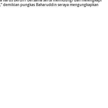
ta harus berdiri bersama serta melindungi dan melengkapi
nya,” demikian pungkas Baharuddin seraya mengungkapkan