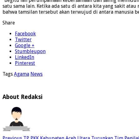
“Begitu lah perumpamaan kebersamaan dan saling melindungi
satu sama lain. Ketika ada satu di antara kita yang sakit
bahwa tamsilan tersebut akan terwujud di antara manusia be
Share
Facebook
Twitter
Google +
Stumbleupon
LinkedIn
Pinterest
Tags
Agama
News
About Redaksi
Previous
TP PKK Kabupaten Aceh Utara Turunkan Tim Penilai