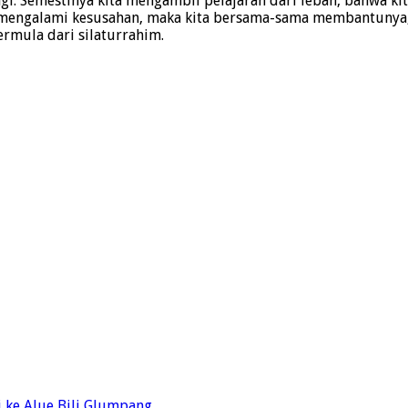
. Semestinya kita mengambil pelajaran dari lebah, bahwa ki
 atau mengalami kesusahan, maka kita bersama-sama membantu
rmula dari silaturrahim.
 ke Alue Bili Glumpang