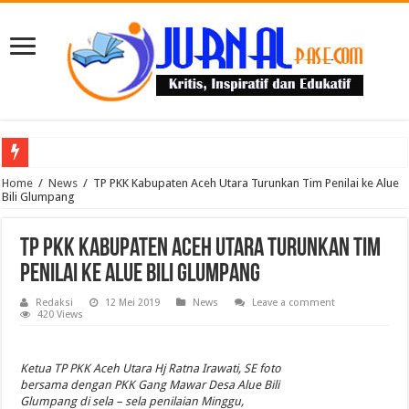
Puluhan Guru Berkumpul di TPN XIII Aceh Utara, Kacabdin Tekankan Cetak Ge
Home
/
News
/
TP PKK Kabupaten Aceh Utara Turunkan Tim Penilai ke Alue
Bili Glumpang
TP PKK Kabupaten Aceh Utara Turunkan Tim
Penilai ke Alue Bili Glumpang
Redaksi
12 Mei 2019
News
Leave a comment
420 Views
Ketua TP PKK Aceh Utara Hj Ratna Irawati, SE foto
bersama dengan PKK Gang Mawar Desa Alue Bili
Glumpang di sela – sela penilaian Minggu,