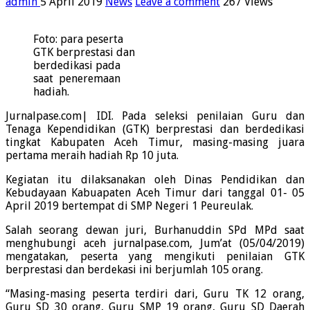
admin
5 April 2019
News
Leave a comment
267 Views
Foto: para peserta
GTK berprestasi dan
berdedikasi pada
saat peneremaan
hadiah.
Jurnalpase.com| IDI. Pada seleksi penilaian Guru dan
Tenaga Kependidikan (GTK) berprestasi dan berdedikasi
tingkat Kabupaten Aceh Timur, masing-masing juara
pertama meraih hadiah Rp 10 juta.
Kegiatan itu dilaksanakan oleh Dinas Pendidikan dan
Kebudayaan Kabuapaten Aceh Timur dari tanggal 01- 05
April 2019 bertempat di SMP Negeri 1 Peureulak.
Salah seorang dewan juri, Burhanuddin SPd MPd saat
menghubungi aceh jurnalpase.com, Jum’at (05/04/2019)
mengatakan, peserta yang mengikuti penilaian GTK
berprestasi dan berdekasi ini berjumlah 105 orang.
“Masing-masing peserta terdiri dari, Guru TK 12 orang,
Guru SD 30 orang, Guru SMP 19 orang, Guru SD Daerah