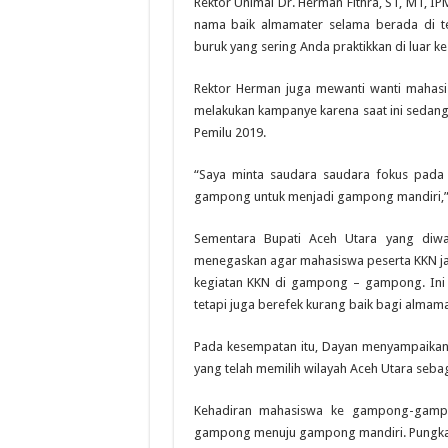
Rektor Unimal Dr. Herman Fithra, ST, MT, 
nama baik almamater selama berada di t
buruk yang sering Anda praktikkan di luar
Rektor Herman juga mewanti wanti mahasisw
melakukan kampanye karena saat ini sedan
Pemilu 2019.
“Saya minta saudara saudara fokus pada k
gampong untuk menjadi gampong mandiri,”
Sementara Bupati Aceh Utara yang diwa
menegaskan agar mahasiswa peserta KKN jan
kegiatan KKN di gampong – gampong. Ini b
tetapi juga berefek kurang baik bagi almam
Pada kesempatan itu, Dayan menyampaikan 
yang telah memilih wilayah Aceh Utara seba
Kehadiran mahasiswa ke gampong-gampo
gampong menuju gampong mandiri. Pungkas 