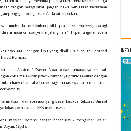
IPM, dalam arahannya meminta peserta KKN – PPM untuk menjaga
engah tengah masyarakat. Jangan bawa kebiasaan kebiasaan
 ke gampong gampong lokasi Anda ditempatkan.
a untuk tidak melakukan politik praktis selama KKN, apalagi
g dalam masa kampanye menjelang hari ” H ” pemungutan suara
Info 
egiatan KKN, dengan ilmu yang dimiliki silakan gali potensi
 harap Herman.
kili oleh Asisten I Dayan Albar dalam amanatnya kembali
gan coba melakukan praktik kampanye politik sekaitan dengan
ukan hanya beresiko buruk bagi mahasiswa itu sendiri, akan
ater kampus.
terimakasih dan apresiasi yang besar kepada Rektorat Unimal
gai lokasi pelaksanaan KKN mahasiswa.
ng menjadi potensi sangat besar untuk mengubah wajah
Dayan. ( Syd ).