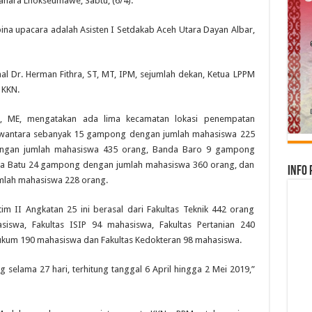
ahara Lhokseumawe, Sabtu, (6/4).
ina upacara adalah Asisten I Setdakab Aceh Utara Dayan Albar,
mal Dr. Herman Fithra, ST, MT, IPM, sejumlah dekan, Ketua LPPM
 KKN.
h, ME, mengatakan ada lima kecamatan lokasi penempatan
wantara sebanyak 15 gampong dengan jumlah mahasiswa 225
ngan jumlah mahasiswa 435 orang, Banda Baro 9 gampong
ra Batu 24 gampong dengan jumlah mahasiswa 360 orang, dan
Info 
lah mahasiswa 228 orang.
m II Angkatan 25 ini berasal dari Fakultas Teknik 442 orang
iswa, Fakultas ISIP 94 mahasiswa, Fakultas Pertanian 240
ukum 190 mahasiswa dan Fakultas Kedokteran 98 mahasiswa.
lama 27 hari, terhitung tanggal 6 April hingga 2 Mei 2019,”