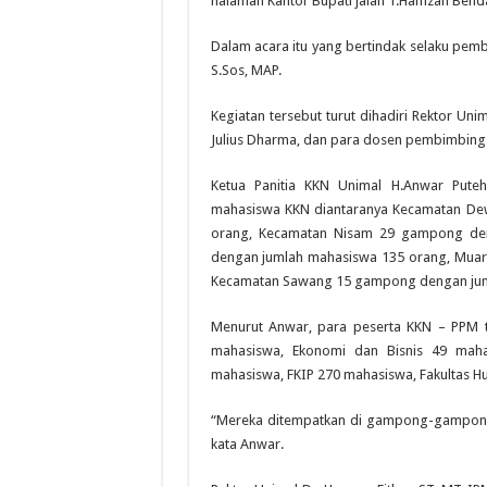
halaman Kantor Bupati jalan T.Hamzah Bend
Dalam acara itu yang bertindak selaku pemb
S.Sos, MAP.
Kegiatan tersebut turut dihadiri Rektor Uni
Julius Dharma, dan para dosen pembimbing
Ketua Panitia KKN Unimal H.Anwar Pute
mahasiswa KKN diantaranya Kecamatan De
orang, Kecamatan Nisam 29 gampong de
dengan jumlah mahasiswa 135 orang, Mua
Kecamatan Sawang 15 gampong dengan jum
Menurut Anwar, para peserta KKN – PPM ti
mahasiswa, Ekonomi dan Bisnis 49 mahas
mahasiswa, FKIP 270 mahasiswa, Fakultas H
“Mereka ditempatkan di gampong-gampong se
kata Anwar.