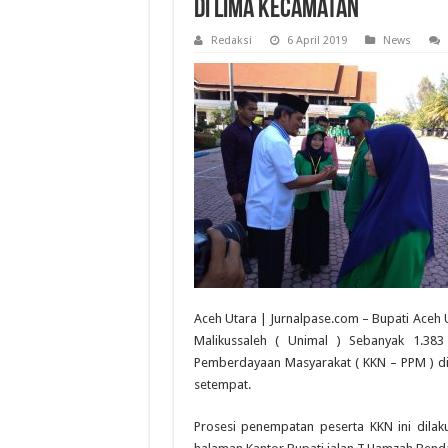
Di Lima Kecamatan
Redaksi
6 April 2019
News
Aceh Utara | Jurnalpase.com – Bupati Ace
Malikussaleh ( Unimal ) Sebanyak 1.383
Pemberdayaan Masyarakat ( KKN – PPM ) di
setempat.
Prosesi penempatan peserta KKN ini dila