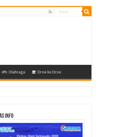
Olahraga
Droe ke Droe
as Info