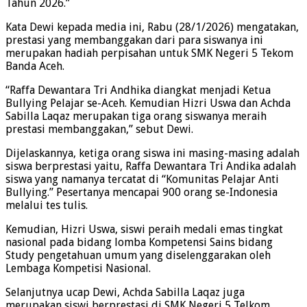
Tahun 2026.”
Kata Dewi kepada media ini, Rabu (28/1/2026) mengatakan,
prestasi yang membanggakan dari para siswanya ini
merupakan hadiah perpisahan untuk SMK Negeri 5 Tekom
Banda Aceh.
“Raffa Dewantara Tri Andhika diangkat menjadi Ketua
Bullying Pelajar se-Aceh. Kemudian Hizri Uswa dan Achda
Sabilla Laqaz merupakan tiga orang siswanya meraih
prestasi membanggakan,” sebut Dewi.
Dijelaskannya, ketiga orang siswa ini masing-masing adalah
siswa berprestasi yaitu, Raffa Dewantara Tri Andika adalah
siswa yang namanya tercatat di “Komunitas Pelajar Anti
Bullying.” Pesertanya mencapai 900 orang se-Indonesia
melalui tes tulis.
Kemudian, Hizri Uswa, siswi peraih medali emas tingkat
nasional pada bidang lomba Kompetensi Sains bidang
Study pengetahuan umum yang diselenggarakan oleh
Lembaga Kompetisi Nasional.
Selanjutnya ucap Dewi, Achda Sabilla Laqaz juga
merupakan siswi berprestasi di SMK Negeri 5 Telkom