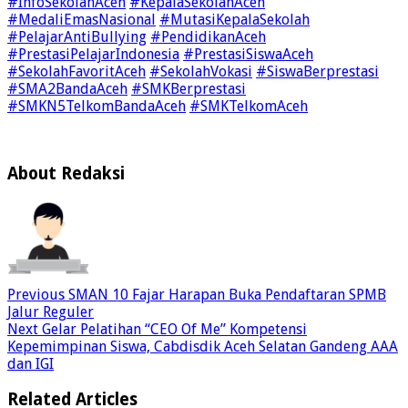
#InfoSekolahAceh
#KepalaSekolahAceh
#MedaliEmasNasional
#MutasiKepalaSekolah
#PelajarAntiBullying
#PendidikanAceh
#PrestasiPelajarIndonesia
#PrestasiSiswaAceh
#SekolahFavoritAceh
#SekolahVokasi
#SiswaBerprestasi
#SMA2BandaAceh
#SMKBerprestasi
#SMKN5TelkomBandaAceh
#SMKTelkomAceh
About Redaksi
Previous
SMAN 10 Fajar Harapan Buka Pendaftaran SPMB
Jalur Reguler
Next
Gelar Pelatihan “CEO Of Me” Kompetensi
Kepemimpinan Siswa, Cabdisdik Aceh Selatan Gandeng AAA
dan IGI
Related Articles