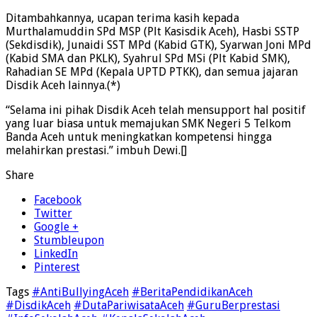
Ditambahkannya, ucapan terima kasih kepada
Murthalamuddin SPd MSP (Plt Kasisdik Aceh), Hasbi SSTP
(Sekdisdik), Junaidi SST MPd (Kabid GTK), Syarwan Joni MPd
(Kabid SMA dan PKLK), Syahrul SPd MSi (Plt Kabid SMK),
Rahadian SE MPd (Kepala UPTD PTKK), dan semua jajaran
Disdik Aceh lainnya.(*)
“Selama ini pihak Disdik Aceh telah mensupport hal positif
yang luar biasa untuk memajukan SMK Negeri 5 Telkom
Banda Aceh untuk meningkatkan kompetensi hingga
melahirkan prestasi.” imbuh Dewi.[]
Share
Facebook
Twitter
Google +
Stumbleupon
LinkedIn
Pinterest
Tags
#AntiBullyingAceh
#BeritaPendidikanAceh
#DisdikAceh
#DutaPariwisataAceh
#GuruBerprestasi