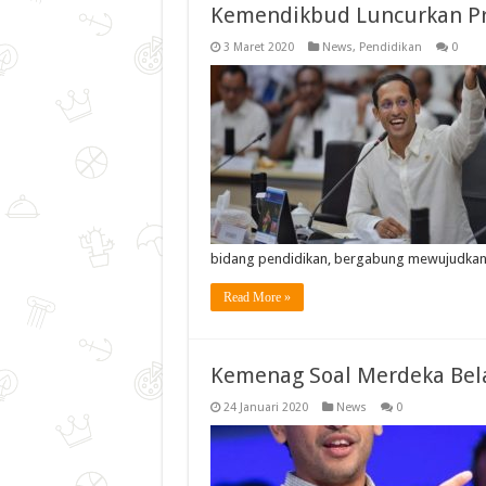
Kemendikbud Luncurkan Pr
3 Maret 2020
News
,
Pendidikan
0
bidang pendidikan, bergabung mewujudkan 
Read More »
Kemenag Soal Merdeka Bel
24 Januari 2020
News
0