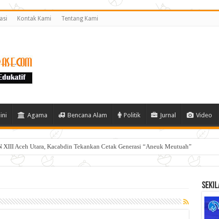
asi
Kontak Kami
Tentang Kami
ini
Agama
Bencana Alam
Politik
Jurnal
Video
 XIII Aceh Utara, Kacabdin Tekankan Cetak Generasi “Aneuk Meutuah”
Sekil