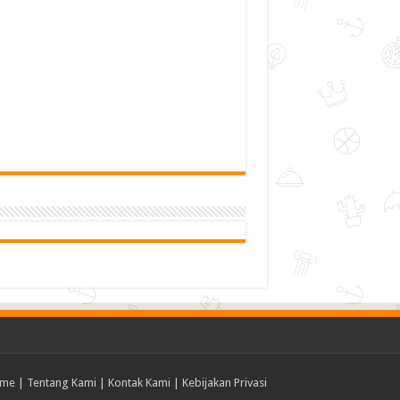
me
|
Tentang Kami
|
Kontak Kami
|
Kebijakan Privasi