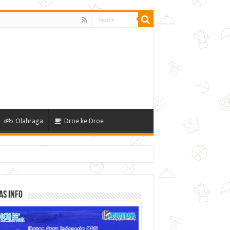
Olahraga
Droe ke Droe
as Info